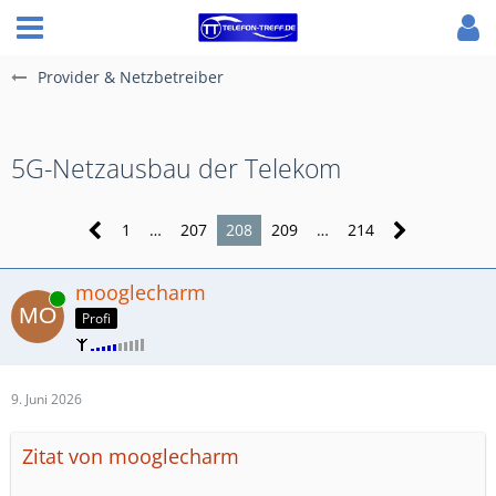
Provider & Netzbetreiber
5G-Netzausbau der Telekom
1
…
207
208
209
…
214
mooglecharm
Online
Profi
9. Juni 2026
Zitat von mooglecharm