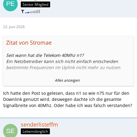
Senior Mitglied
22. Juni 2026
Zitat von Stromae
Seit wann hat die Telekom 40Mhz n1?
Ein Netzbetreiber kann sich nicht einfach entscheiden
bestimmte Frequenzen im Uplink nicht mehr zu nutzen.
Es gibt Supplementary Uplink, dabei kann die Zellen den
Alles anzeigen
Upload auf Zellen Verschieben die besser zu empfangen
sind zb n28, der n1 Uplink wird dann für Endgeräte
Ich hatte den Post so gelesen, dass n1 so wie n75 nur für den
reserviert die näher am Mast sind und den n1 Uplink besser
Downlink genutzt wird, deswegen dachte ich die gesamte
ausnutzen können. Das ganze ist ein Vorteil von 5G SA.
Signalbreite von 40Mhz. Oder habe ich was falsch verstanden?
Was auch möglich ist das n1 nicht als öffentliche Zelle zur
Verfügung steht, sondern nur per CA dazu gebucht werden
senderlisteffm
kann.
Lebenslänglich