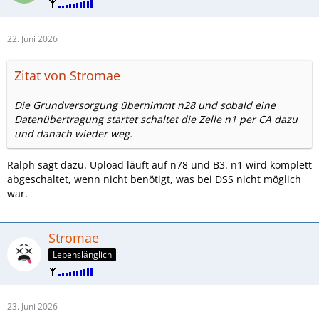
Die Grundversorgung übernimmt n28 und sobald eine
Datenübertragung startet schaltet die Zelle n1 per CA dazu
und danach wieder weg.
22. Juni 2026
Ist eine Möglichkeit aber in der Regel keine gute, die
meistens Netzbetreiber halten nicht viel davon, lieber lässt
Zitat von Stromae
man die Zelle selbst entscheiden wie die User auf die
Bänder verteilt werden.
Die Grundversorgung übernimmt n28 und sobald eine
Datenübertragung startet schaltet die Zelle n1 per CA dazu
und danach wieder weg.
Ralph sagt dazu. Upload läuft auf n78 und B3. n1 wird komplett
abgeschaltet, wenn nicht benötigt, was bei DSS nicht möglich
war.
Stromae
Lebenslänglich
23. Juni 2026