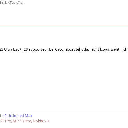
i & ATVs 4/4k …
3 Ultra B20+n28 supported? Bei Cacombos steht das nicht bzwm sieht nicht
t
o2 Unlimited Max
9T Pro, Mi 11 Ultra, Nokia 5.3