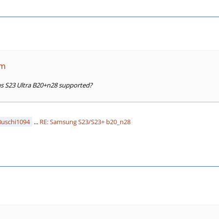
am
s S23 Ultra B20+n28 supported?
Buschi1094
...
RE: Samsung S23/S23+ b20_n28