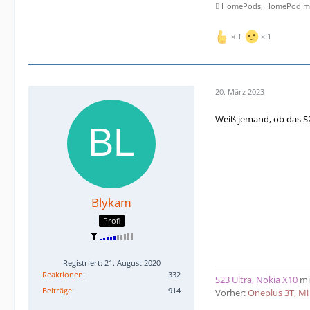
 HomePods, HomePod min
1
1
20. März 2023
Weiß jemand, ob das S2
Blykam
Profi
Registriert: 21. August 2020
Reaktionen
332
S23 Ultra, Nokia X10
mi
Beiträge
914
Vorher:
Oneplus 3T, Mi 