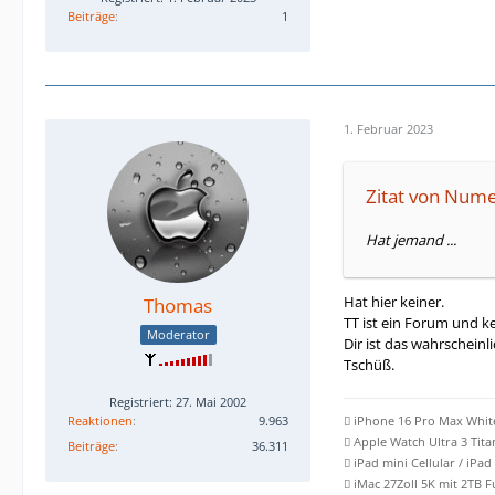
Beiträge
1
1. Februar 2023
Zitat von Num
Hat jemand ...
Hat hier keiner.
Thomas
TT ist ein Forum und k
Moderator
Dir ist das wahrscheinl
Tschüß.
Registriert: 27. Mai 2002
Reaktionen
9.963
 iPhone 16 Pro Max Whit
 Apple Watch Ultra 3 Tit
Beiträge
36.311
 iPad mini Cellular / iPad
 iMac 27Zoll 5K mit 2TB 