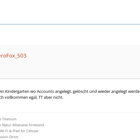
eroFox_503
ein Kindergarten wo Accounts angelegt, gelöscht und wieder angelegt werde
ich vollkommen egal, TT aber nicht.
e Titanium
an Natur Milanaise Armband
 Wi-Fi & iPad Air Cellular
Fusion-Drive