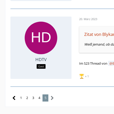
20. März 2023
Zitat von Blyk
Weiß jemand, ob da
HDTV
Im S23 Thread von
Gast
1
1
2
3
4
5