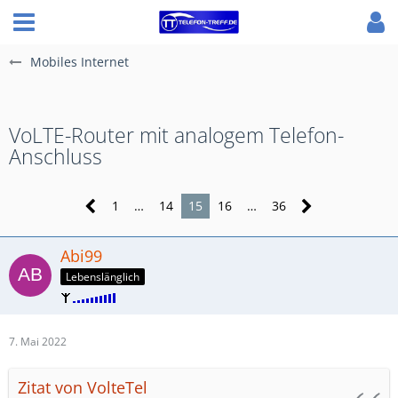
Mobiles Internet
VoLTE-Router mit analogem Telefon-
Anschluss
1
…
14
15
16
…
36
Abi99
Lebenslänglich
7. Mai 2022
Zitat von VolteTel