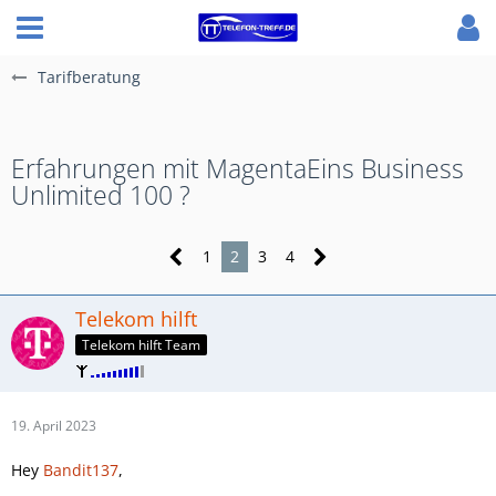
Tarifberatung
Erfahrungen mit MagentaEins Business
Unlimited 100 ?
1
2
3
4
Telekom hilft
Telekom hilft Team
19. April 2023
Hey
Bandit137
,