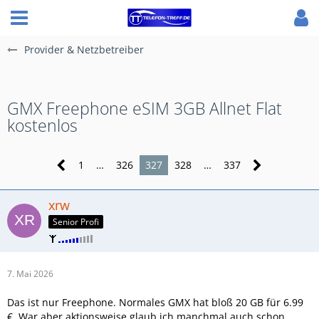
Provider & Netzbetreiber
GMX Freephone eSIM 3GB Allnet Flat
kostenlos
1
…
326
327
328
…
337
xrw
Senior Profi
7. Mai 2026
Das ist nur Freephone. Normales GMX hat bloß 20 GB für 6.99
€. War aber aktionsweise glaub ich manchmal auch schon