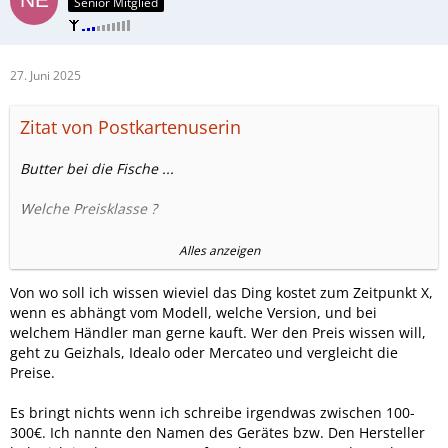
Senior Mitglied
27. Juni 2025
Zitat von Postkartenuserin
Butter bei die Fische ...
Welche Preisklasse ?
Die beschreibung hört sich diesbezüglich an wie um den
Alles anzeigen
heissen Brei herum geredet.
Von wo soll ich wissen wieviel das Ding kostet zum Zeitpunkt X,
...und es hilft ja nix, wenn jeder jetzt einzeln suchen muss,
wenn es abhängt vom Modell, welche Version, und bei
weil einer den Preis im Ausgangsposting nicht geschrieben
welchem Händler man gerne kauft. Wer den Preis wissen will,
hat ( das kann derjenige aber leicht nachbessern- wenn
geht zu Geizhals, Idealo oder Mercateo und vergleicht die
man darauf hinweist )
Preise.
Es bringt nichts wenn ich schreibe irgendwas zwischen 100-
300€. Ich nannte den Namen des Gerätes bzw. Den Hersteller