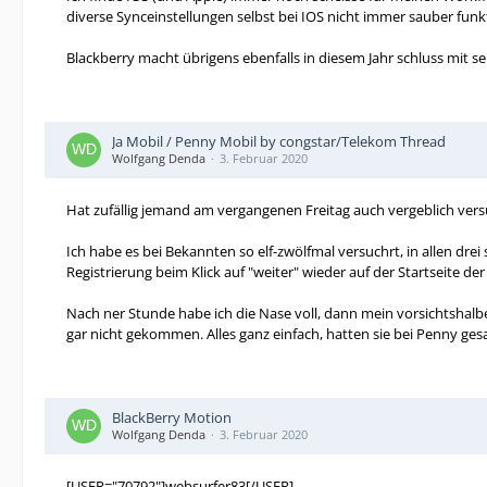
diverse Synceinstellungen selbst bei IOS nicht immer sauber fu
Blackberry macht übrigens ebenfalls in diesem Jahr schluss mit sei
Ja Mobil / Penny Mobil by congstar/Telekom Thread
Wolfgang Denda
3. Februar 2020
Hat zufällig jemand am vergangenen Freitag auch vergeblich versu
Ich habe es bei Bekannten so elf-zwölfmal versuchrt, in allen d
Registrierung beim Klick auf "weiter" wieder auf der Startseite d
Nach ner Stunde habe ich die Nase voll, dann mein vorsichtshalber
gar nicht gekommen. Alles ganz einfach, hatten sie bei Penny ge
BlackBerry Motion
Wolfgang Denda
3. Februar 2020
[USER="70792"]websurfer83[/USER]