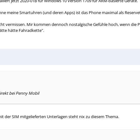
iert jetzt 2020-01B für Windows 10 Version 1709 für ARM-basierte Geräte.
Ohne meine Smartuhren (und deren Apps) ist das Phone maximal als Reservet
icht vermissen. Mir kommen dennoch nostalgische Gefühle hoch, wenn die P
ätte hätte Fahradkette".
irekt bei Penny Mobil
t der SIM mitgelieferten Unterlagen steht nix zu diesem Thema.