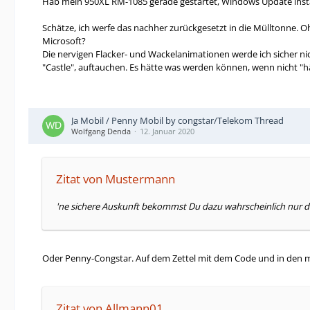
Hab mein 950XL RM-1085 gerade gestartet, Windows Update install
Schätze, ich werfe das nachher zurückgesetzt in die Mülltonne. 
Microsoft?
Die nervigen Flacker- und Wackelanimationen werde ich sicher n
"Castle", auftauchen. Es hätte was werden können, wenn nicht "h
Ja Mobil / Penny Mobil by congstar/Telekom Thread
Wolfgang Denda
12. Januar 2020
Zitat von Mustermann
'ne sichere Auskunft bekommst Du dazu wahrscheinlich nur d
Oder Penny-Congstar. Auf dem Zettel mit dem Code und in den mi
Zitat von Allmann01