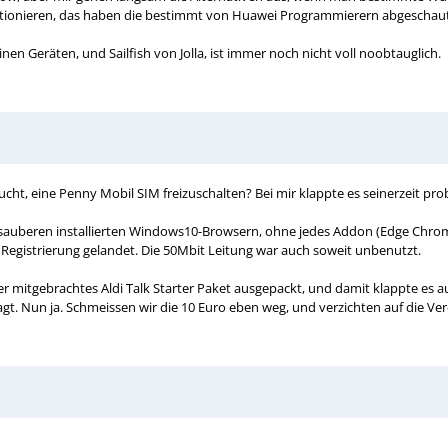
nktionieren, das haben die bestimmt von Huawei Programmierern abgeschaut
nen Geräten, und Sailfish von Jolla, ist immer noch nicht voll noobtauglich.
cht, eine Penny Mobil SIM freizuschalten? Bei mir klappte es seinerzeit pro
rei sauberen installierten Windows10-Browsern, ohne jedes Addon (Edge Chro
er Registrierung gelandet. Die 50Mbit Leitung war auch soweit unbenutzt.
 mitgebrachtes Aldi Talk Starter Paket ausgepackt, und damit klappte es auf
sagt. Nun ja. Schmeissen wir die 10 Euro eben weg, und verzichten auf die