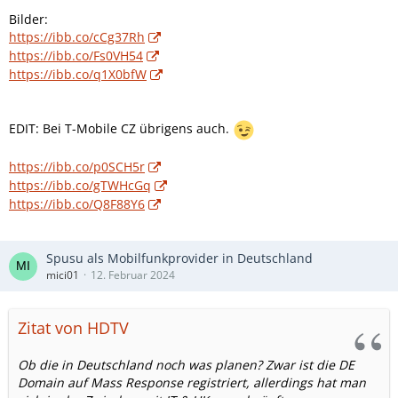
Bilder:
https://ibb.co/cCg37Rh
https://ibb.co/Fs0VH54
https://ibb.co/q1X0bfW
EDIT: Bei T-Mobile CZ übrigens auch.
https://ibb.co/p0SCH5r
https://ibb.co/gTWHcGq
https://ibb.co/Q8F88Y6
Spusu als Mobilfunkprovider in Deutschland
mici01
12. Februar 2024
Zitat von HDTV
Ob die in Deutschland noch was planen? Zwar ist die DE
Domain auf Mass Response registriert, allerdings hat man