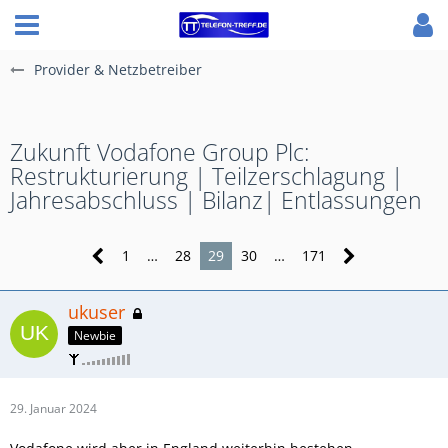
Provider & Netzbetreiber
Zukunft Vodafone Group Plc:
Restrukturierung | Teilzerschlagung |
Jahresabschluss | Bilanz| Entlassungen
1
…
28
29
30
…
171
ukuser
Newbie
29. Januar 2024