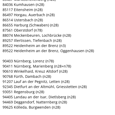
84036 Kumhausen (n28)
85117 Eitensheim (n28)
86497 Horgau, Auerbach (n28)
86514 Ustersbach (n28)
86655 Harburg (Schwaben) (n28)
87561 Oberstdorf (n78)
88074 Meckenbeuren, Lochbrücke (n28)
89257 Illertissen, Tiefenbach (n28)
89522 Heidenheim an der Brenz (n3)
89522 Heidenheim an der Brenz, Oggenhausen (n28)
90403 Nürnberg, Lorenz (n78)
90411 Nürnberg, Marienberg (n28+n78)
90610 Winkelhaid, Kreuz Altdorf (n28)
90768 Fürth, Dambach (n28)
91207 Lauf an der Pegnitz, Letten (n28)
92345 Dietfurt an der Altmühl, Griesstetten (n28)
93051 Regensburg (n28)
94405 Landau an der Isar, Dietlsberg (n28)
94469 Deggendorf, Natternberg (n28)
99625 Kölleda, Burgwenden (n28)