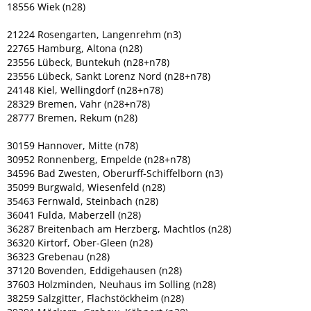
18556 Wiek (n28)
21224 Rosengarten, Langenrehm (n3)
22765 Hamburg, Altona (n28)
23556 Lübeck, Buntekuh (n28+n78)
23556 Lübeck, Sankt Lorenz Nord (n28+n78)
24148 Kiel, Wellingdorf (n28+n78)
28329 Bremen, Vahr (n28+n78)
28777 Bremen, Rekum (n28)
30159 Hannover, Mitte (n78)
30952 Ronnenberg, Empelde (n28+n78)
34596 Bad Zwesten, Oberurff-Schiffelborn (n3)
35099 Burgwald, Wiesenfeld (n28)
35463 Fernwald, Steinbach (n28)
36041 Fulda, Maberzell (n28)
36287 Breitenbach am Herzberg, Machtlos (n28)
36320 Kirtorf, Ober-Gleen (n28)
36323 Grebenau (n28)
37120 Bovenden, Eddigehausen (n28)
37603 Holzminden, Neuhaus im Solling (n28)
38259 Salzgitter, Flachstöckheim (n28)