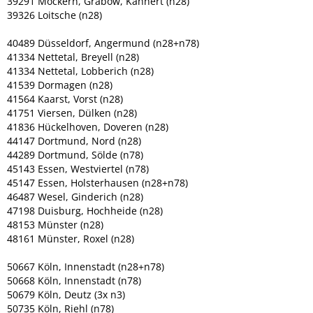
39291 Möckern, Grabow, Kähnert (n28)
39326 Loitsche (n28)
40489 Düsseldorf, Angermund (n28+n78)
41334 Nettetal, Breyell (n28)
41334 Nettetal, Lobberich (n28)
41539 Dormagen (n28)
41564 Kaarst, Vorst (n28)
41751 Viersen, Dülken (n28)
41836 Hückelhoven, Doveren (n28)
44147 Dortmund, Nord (n28)
44289 Dortmund, Sölde (n78)
45143 Essen, Westviertel (n78)
45147 Essen, Holsterhausen (n28+n78)
46487 Wesel, Ginderich (n28)
47198 Duisburg, Hochheide (n28)
48153 Münster (n28)
48161 Münster, Roxel (n28)
50667 Köln, Innenstadt (n28+n78)
50668 Köln, Innenstadt (n78)
50679 Köln, Deutz (3x n3)
50735 Köln, Riehl (n78)