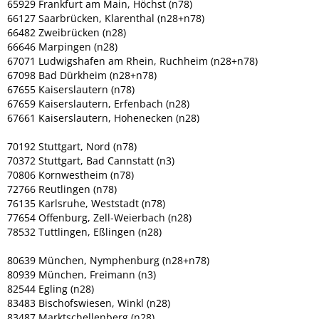
65929 Frankfurt am Main, Höchst (n78)
66127 Saarbrücken, Klarenthal (n28+n78)
66482 Zweibrücken (n28)
66646 Marpingen (n28)
67071 Ludwigshafen am Rhein, Ruchheim (n28+n78)
67098 Bad Dürkheim (n28+n78)
67655 Kaiserslautern (n78)
67659 Kaiserslautern, Erfenbach (n28)
67661 Kaiserslautern, Hohenecken (n28)
70192 Stuttgart, Nord (n78)
70372 Stuttgart, Bad Cannstatt (n3)
70806 Kornwestheim (n78)
72766 Reutlingen (n78)
76135 Karlsruhe, Weststadt (n78)
77654 Offenburg, Zell-Weierbach (n28)
78532 Tuttlingen, Eßlingen (n28)
80639 München, Nymphenburg (n28+n78)
80939 München, Freimann (n3)
82544 Egling (n28)
83483 Bischofswiesen, Winkl (n28)
83487 Marktschellenberg (n28)