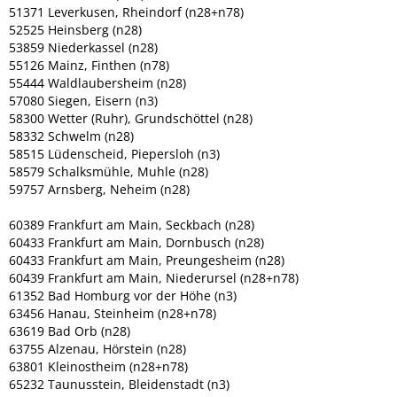
51371 Leverkusen, Rheindorf (n28+n78)
52525 Heinsberg (n28)
53859 Niederkassel (n28)
55126 Mainz, Finthen (n78)
55444 Waldlaubersheim (n28)
57080 Siegen, Eisern (n3)
58300 Wetter (Ruhr), Grundschöttel (n28)
58332 Schwelm (n28)
58515 Lüdenscheid, Piepersloh (n3)
58579 Schalksmühle, Muhle (n28)
59757 Arnsberg, Neheim (n28)
60389 Frankfurt am Main, Seckbach (n28)
60433 Frankfurt am Main, Dornbusch (n28)
60433 Frankfurt am Main, Preungesheim (n28)
60439 Frankfurt am Main, Niederursel (n28+n78)
61352 Bad Homburg vor der Höhe (n3)
63456 Hanau, Steinheim (n28+n78)
63619 Bad Orb (n28)
63755 Alzenau, Hörstein (n28)
63801 Kleinostheim (n28+n78)
65232 Taunusstein, Bleidenstadt (n3)