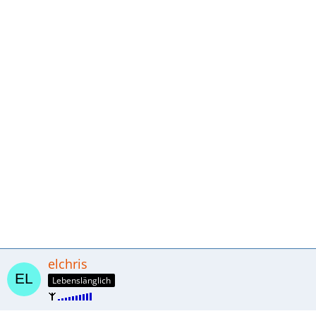
elchris
Lebenslänglich