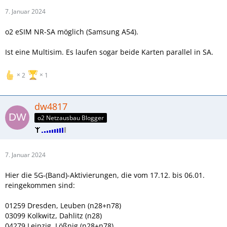
7. Januar 2024
o2 eSIM NR-SA möglich (Samsung A54).
Ist eine Multisim. Es laufen sogar beide Karten parallel in SA.
2
1
dw4817
o2 Netzausbau Blogger
7. Januar 2024
Hier die 5G-(Band)-Aktivierungen, die vom 17.12. bis 06.01.
reingekommen sind:
01259 Dresden, Leuben (n28+n78)
03099 Kolkwitz, Dahlitz (n28)
04279 Leipzig, Lößnig (n28+n78)