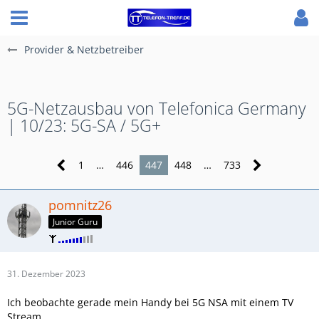
Provider & Netzbetreiber
5G-Netzausbau von Telefonica Germany
| 10/23: 5G-SA / 5G+
1
…
446
447
448
…
733
pomnitz26
Junior Guru
31. Dezember 2023
Ich beobachte gerade mein Handy bei 5G NSA mit einem TV
Stream.