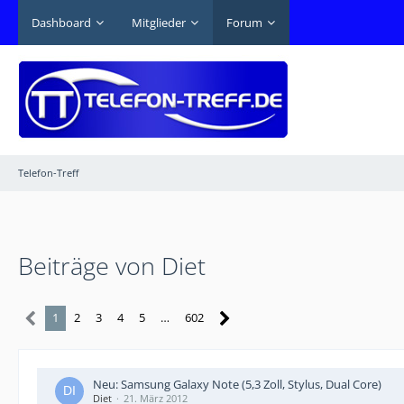
Dashboard
Mitglieder
Forum
Telefon-Treff
Beiträge von Diet
1
2
3
4
5
…
602
Neu: Samsung Galaxy Note (5,3 Zoll, Stylus, Dual Core)
Diet
21. März 2012