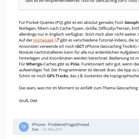
Gibt es ein empfehlenswertes Tool für Geocaching (GPS Tool) 
Für Pocket-Queries (PQ) gibt es ein absolut geniales Tool:
Geosph
festlegen, filtern nach Cache-Typen, Größe, Difficulty/Terrain, E
allerdings nur in Englisch verfügbar. Stört mich aber nicht weiter
Auf der
Homepage
gibt es verschiedene Tutorial-Videos, die sc
Ansonsten verwende ich noch
iGCT
(iPhone Geocaching Toolkit).
Module nachinstallieren kann für alle nur erdenklichen Aufgaben
hinterlegen und Koordinaten werden berechnet. Bedienung ist 
Für
Wherigo
-Caches gibt es
PiGo
. Funktioniert sehr gut, wenn di
aufwendiges Teil. Der Programmierer ist derzeit dran, die App zu 
Schön ist noch
GPS-Tracks
, das z.B. kostenlos die topographis
Das wars, was mir im Moment so einfällt zum Thema Geocaching
Gruß, Diet
iPhone - Problem(Frage)thread
Diet
13. Mai 2011