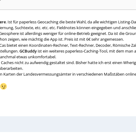
?
ere
. Ist für paperless Geocaching die beste Wahl, da alle wichtigen List
ntfernung, Suchtexte, etc. etc. etc. Fieldnotes können eingegeben und ansch
. Geosphere ist allerdings weniger für online-Betrieb geeignet. Da ist die Gr
hon zeigen, wie mächtig die App ist. Preis ist mit 6€ sehr angemessen.
 Cas bietet einen Koordinaten-Rechner, Text-Rechner, Decoder, Römische Z
stellungen.
GCBuddy
ist ein weiteres paperless-Caching-Tool, mit dem man 
manchmal etwas unkomfortabel.
e Caches nicht zu aufwendig gestaltet sind. Bisher hatte ich erst einen Wher
überarbeiten.
chen Karten der Landesvermessungsämter in verschiedenen Maßstäben online