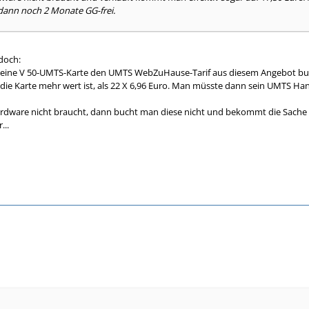
ann noch 2 Monate GG-frei.
doch:
.B. eine V 50-UMTS-Karte den UMTS WebZuHause-Tarif aus diesem Angebot b
i die Karte mehr wert ist, als 22 X 6,96 Euro. Man müsste dann sein UMTS H
dware nicht braucht, dann bucht man diese nicht und bekommt die Sache für
...