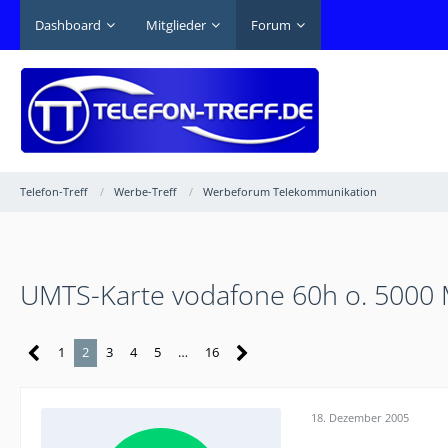
Dashboard
Mitglieder
Forum
Telefon-Treff
Werbe-Treff
Werbeforum Telekommunikation
UMTS-Karte vodafone 60h o. 5000 M
1
2
3
4
5
…
16
18. Dezember 2005