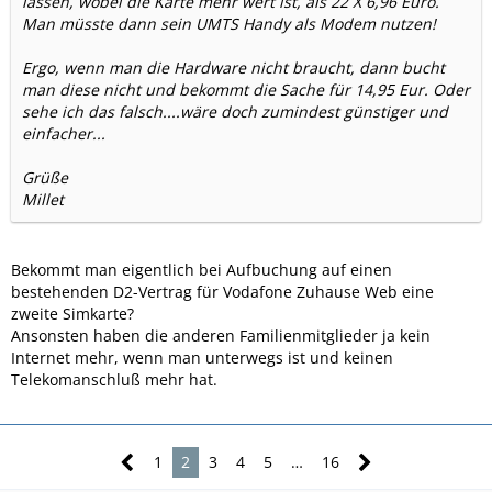
lassen, wobei die Karte mehr wert ist, als 22 X 6,96 Euro.
Man müsste dann sein UMTS Handy als Modem nutzen!
Ergo, wenn man die Hardware nicht braucht, dann bucht
man diese nicht und bekommt die Sache für 14,95 Eur. Oder
sehe ich das falsch....wäre doch zumindest günstiger und
einfacher...
Grüße
Millet
Bekommt man eigentlich bei Aufbuchung auf einen
bestehenden D2-Vertrag für Vodafone Zuhause Web eine
zweite Simkarte?
Ansonsten haben die anderen Familienmitglieder ja kein
Internet mehr, wenn man unterwegs ist und keinen
Telekomanschluß mehr hat.
1
2
3
4
5
…
16