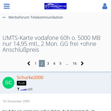
Werbeforum Telekommunikation
UMTS-Karte vodafone 60h o. 5000 MB
nur 14,95 mtl., 2 Mon. GG frei +ohne
Anschlußpreis
1
2
3
4
5
…
16
Schurke2000
Profi
18. Dezember 2005