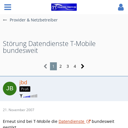
Provider & Netzbetreiber
Störung Datendienste T-Mobile
bundesweit
1
2
3
4
jbd
Profi
21. November 2007
Erneut sind bei T-Mobile die
Datendienste
bundesweit
gestört.