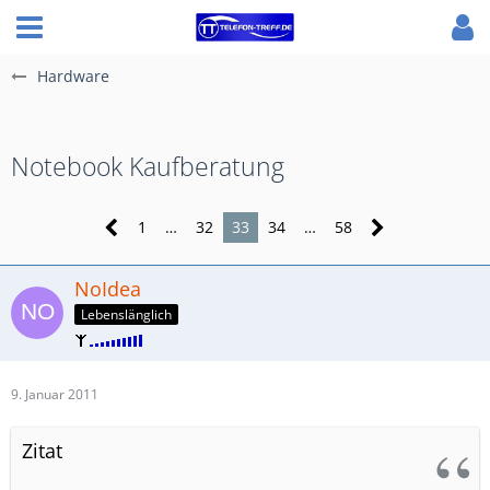
Hardware
Notebook Kaufberatung
1
…
32
33
34
…
58
NoIdea
Lebenslänglich
9. Januar 2011
Zitat