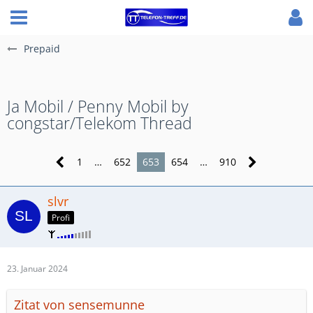
Prepaid
Ja Mobil / Penny Mobil by
congstar/Telekom Thread
1
…
652
653
654
…
910
slvr
Profi
23. Januar 2024
Zitat von sensemunne