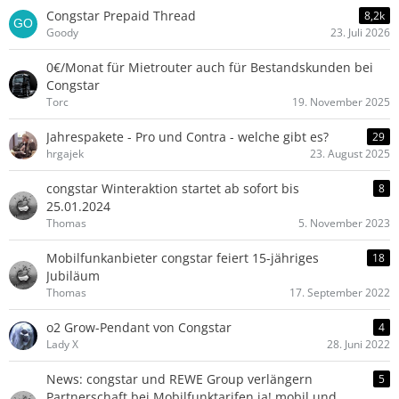
Congstar Prepaid Thread
8,2k
Goody
23. Juli 2026
0€/Monat für Mietrouter auch für Bestandskunden bei
Congstar
Torc
19. November 2025
Jahrespakete - Pro und Contra - welche gibt es?
29
hrgajek
23. August 2025
congstar Winteraktion startet ab sofort bis
8
25.01.2024
Thomas
5. November 2023
Mobilfunkanbieter congstar feiert 15-jähriges
18
Jubiläum
Thomas
17. September 2022
o2 Grow-Pendant von Congstar
4
Lady X
28. Juni 2022
News: congstar und REWE Group verlängern
5
Partnerschaft bei Mobilfunktarifen ja! mobil und