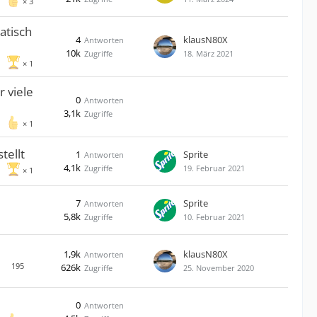
3
atisch
4
klausN80X
Antworten
10k
Zugriffe
18. März 2021
1
 viele
0
Antworten
3,1k
Zugriffe
1
tellt
1
Sprite
Antworten
4,1k
Zugriffe
19. Februar 2021
1
7
Sprite
Antworten
5,8k
Zugriffe
10. Februar 2021
1,9k
klausN80X
Antworten
195
626k
Zugriffe
25. November 2020
0
Antworten