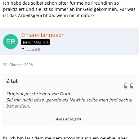
Ich habe das selbst schon öfter für meine Freundinn so
praktiziert und sie ist so immer an ihr Geld gekommen. Für was
ist das Arbeitsgericht da, wenn nicht dafür?
Erhan-Hannover
Junior Mitglied
30. Oktober 2008
Zitat
Original geschrieben von Gunn
Sei mir nicht böse, gerade als Newbie sollte man jmd sachte
behandeln.
Aber warum stellst du eine solche Vorlage in einem
Alles anzeigen
Mobilfunkforum?
Es ist sicher besser sich direkt an einen Anwalt zu wenden.
hi, ich bin laut dem meinem account auch ein newbie, aber