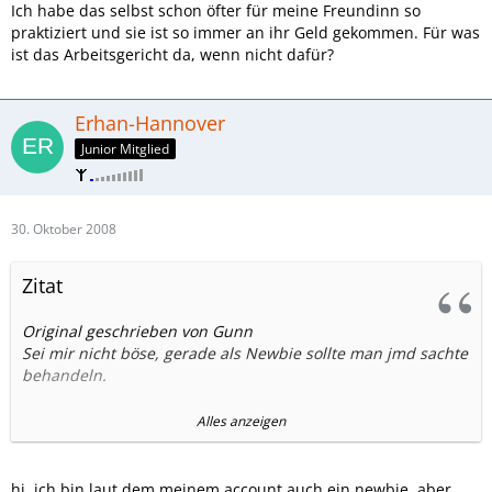
Ich habe das selbst schon öfter für meine Freundinn so
praktiziert und sie ist so immer an ihr Geld gekommen. Für was
ist das Arbeitsgericht da, wenn nicht dafür?
Erhan-Hannover
Junior Mitglied
30. Oktober 2008
Zitat
Original geschrieben von Gunn
Sei mir nicht böse, gerade als Newbie sollte man jmd sachte
behandeln.
Aber warum stellst du eine solche Vorlage in einem
Alles anzeigen
Mobilfunkforum?
Es ist sicher besser sich direkt an einen Anwalt zu wenden.
hi, ich bin laut dem meinem account auch ein newbie, aber