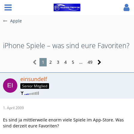
Apple
iPhone Spiele – was sind eure Favoriten?
1
2
3
4
5
…
49
einsundelf
Senior Mitglied
1. April 2009
Es sind ja mittlerweile enorm viele Spiele im App-Store. Was
sind derzeit eure Favoriten?