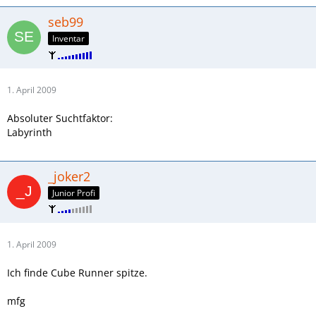
seb99
Inventar
1. April 2009
Absoluter Suchtfaktor:
Labyrinth
_joker2
Junior Profi
1. April 2009
Ich finde Cube Runner spitze.
mfg