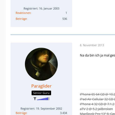
Registriert: 16. Januar 2003
Reaktionen
1
Beiträge
536
8. November 2013
Na da bin ich ja mal g
Paraglider
Senior Guru
iPhone 6S 64 GB @ 10.2
iPad Air Cellular 32 GB 
iPhone 4 32 GB @ 7.1.2 
Registriert: 19. September 2002
aTV 2 @ 5.2 jailbroken
Beiträge
3.434
MacBook Pro 13" 8. Ge