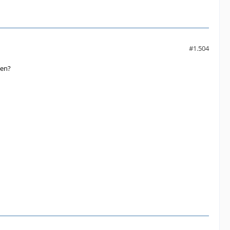
#1.504
nen?