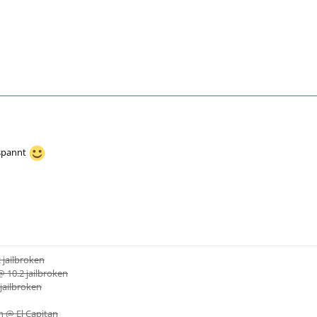
espannt
 jailbroken
@ 10.2 jailbroken
jailbroken
n @ El Capitan