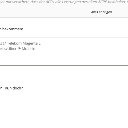
hat mir versichert, dass der ACP+ alle Leistungen des alten ACPP beinhaltet
Alles anzeigen
gepasst!!
nfo bekommen!
rz @ Telekom Magenta L
eiss/silber @ Multisim
PP+ nun doch?