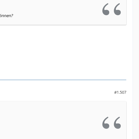
können?
#1.507