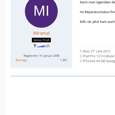
Kann man irgendwo die
Im Reparaturstatus find
Edit: ok, jetzt kam au
Miramal
Senior Profi
 iMac 27' Late 2012
Registriert: 19. Januar 2008
 iPad Pro 12.9 Cellula
Beiträge
1.307
 iPhoneX 64 GB Spae