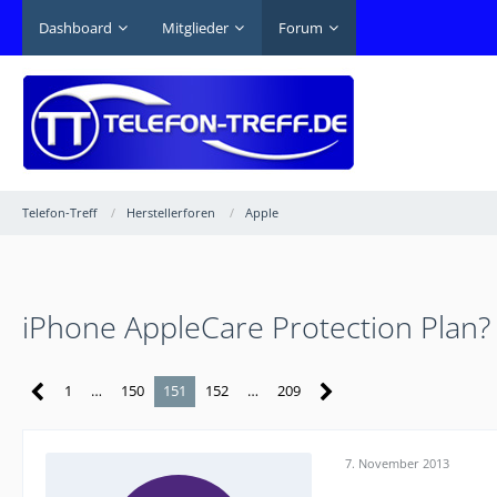
Dashboard
Mitglieder
Forum
Telefon-Treff
Herstellerforen
Apple
iPhone AppleCare Protection Plan?
1
…
150
151
152
…
209
7. November 2013