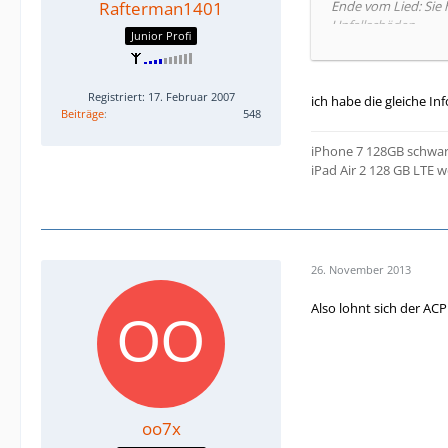
Rafterman1401
Ende vom Lied: Sie 
Unfallschäden.
Junior Profi
Die AGBs werden an
Registriert: 17. Februar 2007
ich habe die gleiche I
Beiträge
548
iPhone 7 128GB schwa
iPad Air 2 128 GB LTE w
26. November 2013
Also lohnt sich der AC
oo7x