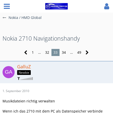
Nokia / HMD Global
Nokia 2710 Navigationshandy
1
…
32
33
34
…
49
GalluZ
Newbie
1. September 2010
Musikdateien richtig verwalten
Wenn ich das 2710 mit dem PC als Datenspeicher verbinde