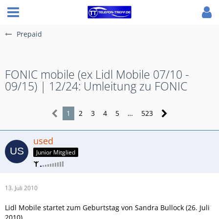
Prepaid
FONIC mobile (ex Lidl Mobile 07/10 -
09/15) | 12/24: Umleitung zu FONIC
1
2
3
4
5
…
523
used
Junior Mitglied
13. Juli 2010
Lidl Mobile startet zum Geburtstag von Sandra Bullock (26. Juli
2010).