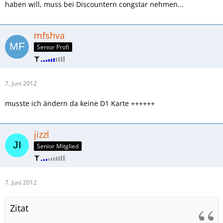
haben will, muss bei Discountern congstar nehmen...
mfshva
Senior Profi
7. Juni 2012
musste ich ändern da keine D1 Karte ++++++
jizzl
Senior Mitglied
7. Juni 2012
Zitat