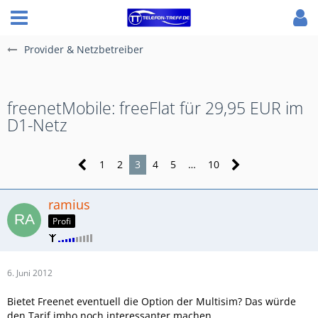
Provider & Netzbetreiber
freenetMobile: freeFlat für 29,95 EUR im
D1-Netz
1
2
3
4
5
…
10
ramius
Profi
6. Juni 2012
Bietet Freenet eventuell die Option der Multisim? Das würde
den Tarif imho noch interessanter machen.