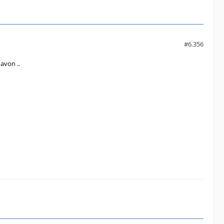
#6.356
avon ..