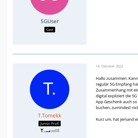
5GUser
Gast
14. Oktober 2022
Hallo zusammen. Kann e
regulär 5G Empfang hab
Zusammenhang mit einem
digital expliziert die 
App Geschenk auch so e
buchen, zumindest nich
T.Tomekk
Kurz um, hat jemand ei
Junior Profi