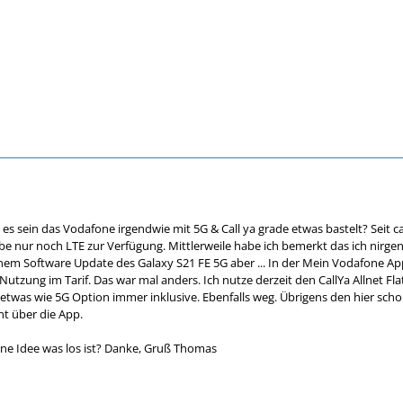
s sein das Vodafone irgendwie mit 5G & Call ya grade etwas bastelt? Seit c
e nur noch LTE zur Verfügung. Mittlerweile habe ich bemerkt das ich nirge
 Software Update des Galaxy S21 FE 5G aber ... In der Mein Vodafone App 
5G Nutzung im Tarif. Das war mal anders. Ich nutze derzeit den CallYa Allnet 
twas wie 5G Option immer inklusive. Ebenfalls weg. Übrigens den hier scho
t über die App.
ne Idee was los ist? Danke, Gruß Thomas