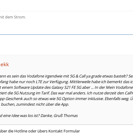
it dem Strom.
mekk
n es sein das Vodafone irgendwie mit 5G & Call ya grade etwas bastelt? Sei
fang habe nur noch LTE zur Verfügung. Mittlerweile habe ich bemerkt das i
inem Software Update des Galaxy S21 FE 5G aber ... In der Mein Vodafone 
iziert die 5G Nutzung im Tarif. Das war mal anders. Ich nutze derzeit den Call
p Geschenk auch so etwas wie 5G Option immer inklusive. Ebenfalls weg. Üb
 buchen, zumindest nicht über die App.
d eine Idee was los ist? Danke, Gruß Thomas
r über die Hotline oder übers Kontakt Formular