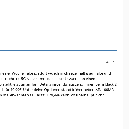
#6.353
a. einer Woche habe ich dort wo ich mich regelmäßig aufhalte und
nds mehr ins 5G Netz komme. Ich dachte zuerst an einen
steht jetzt unter Tarif Details nirgends, ausgenommen beim black &
Flat L für 19,99€. Unter deine Optionen stand früher neben z.B. 100MB
n mal erwähnten XL Tarif für 29,99€ kann ich überhaupt nicht