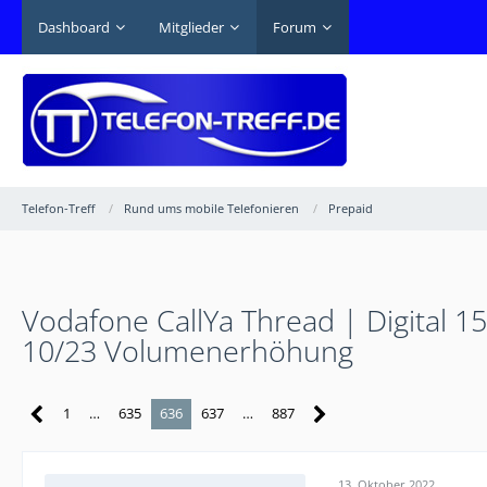
Dashboard
Mitglieder
Forum
Telefon-Treff
Rund ums mobile Telefonieren
Prepaid
Vodafone CallYa Thread | Digital 1
10/23 Volumenerhöhung
1
…
635
636
637
…
887
13. Oktober 2022