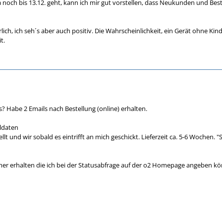
ja noch bis 13.12. geht, kann ich mir gut vorstellen, dass Neukunden und 
ären ja 8-10 Wochen Lieferzeit?!?!?!!?!
erlich, ich seh´s aber auch positiv. Die Wahrscheinlichkeit, ein Gerät ohne K
t.
 Schwarz / 32GB.
s? Habe 2 Emails nach Bestellung (online) erhalten.
lldaten
stellt und wir sobald es eintrifft an mich geschickt. Lieferzeit ca. 5-6 Woche
r erhalten die ich bei der Statusabfrage auf der o2 Homepage angeben k