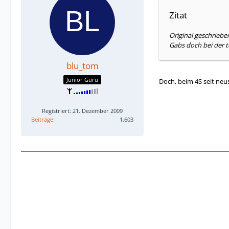
Zitat
Original geschriebe
Gabs doch bei der t
blu_tom
Junior Guru
Doch, beim 4S seit neus
Registriert: 21. Dezember 2009
Beiträge
1.603