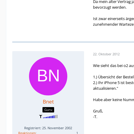
Da mein alter Vertrag 
Kann das sein? das w
bevorzugt werden.
Beste Grüße
Ist zwar einerseits ärg
TOm
zunehmender Wartezei
Es geht um ein iP 5
22. Oktober 2012
Wie sieht das bei o2 au
1.) Übersicht der Beste
2.) Ihr iPhone 5 ist be
aktualisieren."
Habe aber keine Numme
Bnet
Guru
Gruß,
-T.
Registriert: 25. November 2002
Reaktionen
1