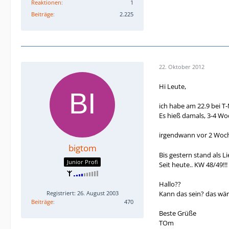
Reaktionen
1
Beiträge
2.225
22. Oktober 2012
Hi Leute,
ich habe am 22.9 bei T
Es hieß damals, 3-4 Wo
irgendwann vor 2 Woc
bigtom
Bis gestern stand als Li
Junior Profi
Seit heute.. KW 48/49!!!
Hallo??
Registriert: 26. August 2003
Kann das sein? das wäre
Beiträge
470
Beste Grüße
TOm