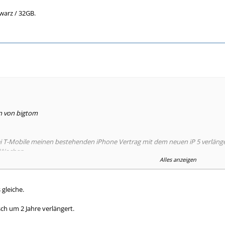
warz / 32GB.
en von bigtom
ei T-Mobile meinen bestehenden iPhone Vertrag mit dem neuen iP 5 verlänge
 Wochen...
Alles anzeigen
Wochen war laut
Dieser Seite
war die Auslieferung sogar auf KW 43 angege
 gleiche.
s Lieferzeit auf bei Bestellung 22.9 die KW 44/45.
9!!!
ch um 2 Jahre verlängert.