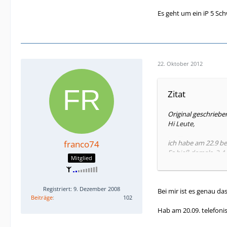
Es geht um ein iP 5 Sch
22. Oktober 2012
Zitat
Original geschrieb
Hi Leute,
franco74
ich habe am 22.9 b
Es hieß damals, 3-4
Mitglied
irgendwann vor 2 
Registriert: 9. Dezember 2008
Bei mir ist es genau das
Bis gestern stand al
Beiträge
102
Seit heute.. KW 48/4
Hab am 20.09. telefonis
Hallo??