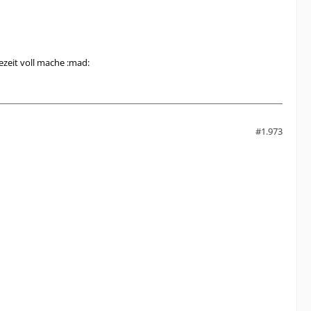
ezeit voll mache :mad:
#1.973