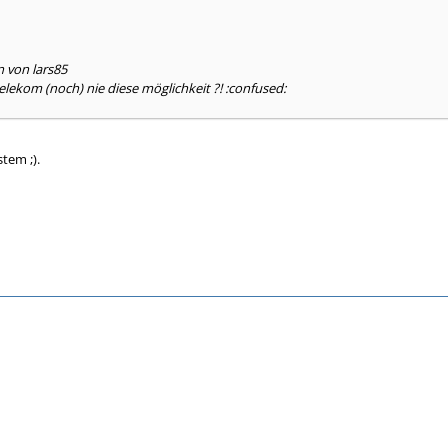
n von lars85
elekom (noch) nie diese möglichkeit ?! :confused:
tem ;).