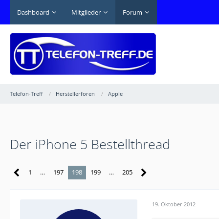
Dashboard
Mitglieder
Forum
Telefon-Treff
Herstellerforen
Apple
Der iPhone 5 Bestellthread
1
…
197
198
199
…
205
19. Oktober 2012