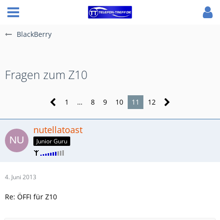
BlackBerry
Fragen zum Z10
1
…
8
9
10
11
12
nutellatoast
Junior Guru
4. Juni 2013
Re: ÖFFI für Z10