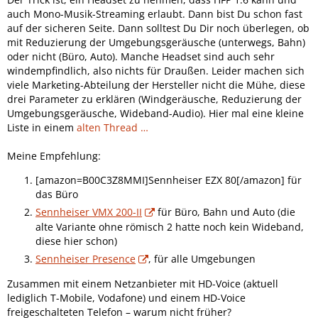
auch Mono-Musik-Streaming erlaubt. Dann bist Du schon fast
auf der sicheren Seite. Dann solltest Du Dir noch überlegen, ob
mit Reduzierung der Umgebungsgeräusche (unterwegs, Bahn)
oder nicht (Büro, Auto). Manche Headset sind auch sehr
windempfindlich, also nichts für Draußen. Leider machen sich
viele Marketing-Abteilung der Hersteller nicht die Mühe, diese
drei Parameter zu erklären (Windgeräusche, Reduzierung der
Umgebungsgeräusche, Wideband-Audio). Hier mal eine kleine
Liste in einem
alten Thread …
Meine Empfehlung:
[amazon=B00C3Z8MMI]Sennheiser EZX 80[/amazon] für
das Büro
Sennheiser VMX 200-II
für Büro, Bahn und Auto (die
alte Variante ohne römisch 2 hatte noch kein Wideband,
diese hier schon)
Sennheiser Presence
, für alle Umgebungen
Zusammen mit einem Netzanbieter mit HD-Voice (aktuell
lediglich T-Mobile, Vodafone) und einem HD-Voice
freigeschalteten Telefon – warum nicht früher?