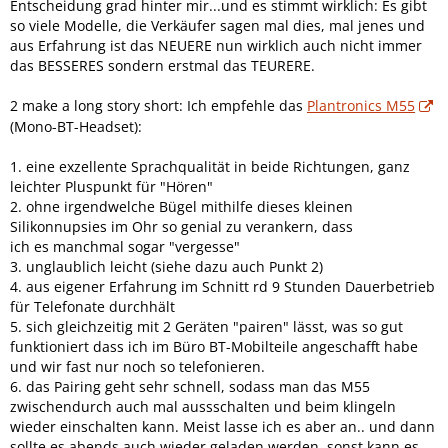
Entscheidung grad hinter mir...und es stimmt wirklich: Es gibt
so viele Modelle, die Verkäufer sagen mal dies, mal jenes und
aus Erfahrung ist das NEUERE nun wirklich auch nicht immer
das BESSERES sondern erstmal das TEURERE.
2 make a long story short: Ich empfehle das
Plantronics M55
(Mono-BT-Headset):
1. eine exzellente Sprachqualität in beide Richtungen, ganz
leichter Pluspunkt für "Hören"
2. ohne irgendwelche Bügel mithilfe dieses kleinen
Silikonnupsies im Ohr so genial zu verankern, dass
ich es manchmal sogar "vergesse"
3. unglaublich leicht (siehe dazu auch Punkt 2)
4. aus eigener Erfahrung im Schnitt rd 9 Stunden Dauerbetrieb
für Telefonate durchhält
5. sich gleichzeitig mit 2 Geräten "pairen" lässt, was so gut
funktioniert dass ich im Büro BT-Mobilteile angeschafft habe
und wir fast nur noch so telefonieren.
6. das Pairing geht sehr schnell, sodass man das M55
zwischendurch auch mal aussschalten und beim klingeln
wieder einschalten kann. Meist lasse ich es aber an.. und dann
sollte es abends auch wieder geladen werden, sonst kann es