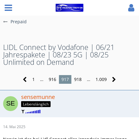
Prepaid
LIDL Connect by Vodafone | 06/21
Jahrespakete | 08/23 5G | 08/25
Unlimited on Demand
1
…
916
917
918
…
1.009
sensemunne
Lebenslänglich
14. Mai 2025