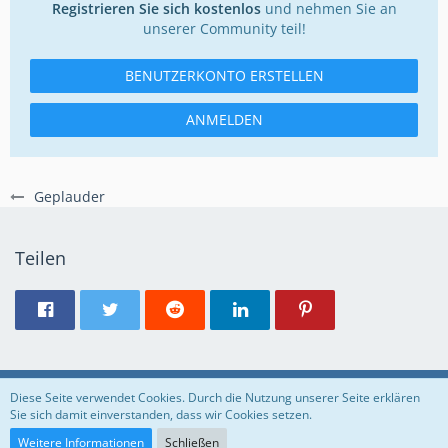
Registrieren Sie sich kostenlos
und nehmen Sie an
unserer Community teil!
BENUTZERKONTO ERSTELLEN
ANMELDEN
Geplauder
Teilen
Regeln
Datenschutzerklärung
Impressum
Diese Seite verwendet Cookies. Durch die Nutzung unserer Seite erklären
Sie sich damit einverstanden, dass wir Cookies setzen.
Community-Software:
WoltLab Suite™
Weitere Informationen
Schließen