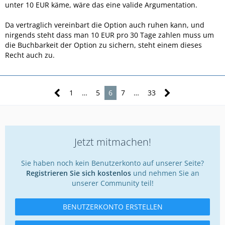
Konsequenz: Ab Februar Abrechnung mit 49ct./MB bis
unter 10 EUR käme, wäre das eine valide Argumentation.
Restguthaben weg ist, was wahrscheinlich nach kurzer Zeit
der Fall gewesen sein dürfte.
Da vertraglich vereinbart die Option auch ruhen kann, und
nirgends steht dass man 10 EUR pro 30 Tage zahlen muss um
die Buchbarkeit der Option zu sichern, steht einem dieses
Recht auch zu.
1
…
5
6
7
…
33
Jetzt mitmachen!
Sie haben noch kein Benutzerkonto auf unserer Seite?
Registrieren Sie sich kostenlos
und nehmen Sie an
unserer Community teil!
BENUTZERKONTO ERSTELLEN