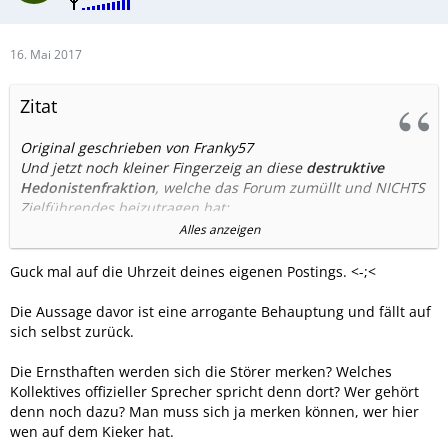
16. Mai 2017
Zitat
Original geschrieben von Franky57
Und jetzt noch kleiner Fingerzeig an diese
destruktive
Hedonistenfraktion
, welche das Forum zumüllt und NICHTS
Zielführendes beizutragen hat:
Alles anzeigen
Ich habe beispielsweise sachliche Differenzen mit "DIGI66".
Aber er schreibt hier inhaltlich begründet. So kommt man
Guck mal auf die Uhrzeit deines eigenen Postings. <-;<
weiter.
Und dafür ist das Forum da. Wo sich Leute ernsthafte
Die Aussage davor ist eine arrogante Behauptung und fällt auf
Gedanken machen und gemeinsam Probleme lösen.
sich selbst zurück.
Für gelangweilte Männchen gibt es kostenpflichtige Foren
Die Ernsthaften werden sich die Störer merken? Welches
und Psychiater.
Kollektives offizieller Sprecher spricht denn dort? Wer gehört
denn noch dazu? Man muss sich ja merken können, wer hier
Ursprünglich wollten wir die Schreiben als Vorschlag
wen auf dem Kieker hat.
einstellen und den Thread sofort schließen, damit die Trolle