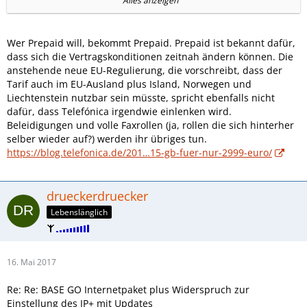
Alles anzeigen
- die verheerende Unglaubwürdigkeit O² in Bezug auf
Vertragstreue in Innen- und Außendarstellung
Wer Prepaid will, bekommt Prepaid. Prepaid ist bekannt dafür,
dass sich die Vertragskonditionen zeitnah ändern können. Die
anstehende neue EU-Regulierung, die vorschreibt, dass der
Tarif auch im EU-Ausland plus Island, Norwegen und
Liechtenstein nutzbar sein müsste, spricht ebenfalls nicht
dafür, dass Telefónica irgendwie einlenken wird.
Beleidigungen und volle Faxrollen (ja, rollen die sich hinterher
selber wieder auf?) werden ihr übriges tun.
https://blog.telefonica.de/201…15-gb-fuer-nur-2999-euro/
drueckerdruecker
Lebenslänglich
16. Mai 2017
Re: Re: BASE GO Internetpaket plus Widerspruch zur
Einstellung des IP+ mit Updates