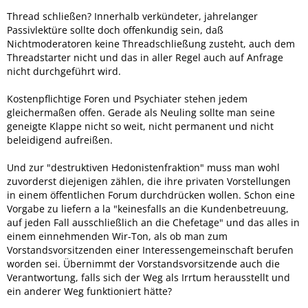
sich anderswo austoben können.
Thread schließen? Innerhalb verkündeter, jahrelanger
Dann setzte sich die Ansicht durch, daß die Paketinhaber
Passivlektüre sollte doch offenkundig sein, daß
öffentlich (nicht nur per PN) ihre sachdienlichen Zuarbeiten
Nichtmoderatoren keine Threadschließung zusteht, auch dem
einfließen lassen können.
Threadstarter nicht und das in aller Regel auch auf Anfrage
nicht durchgeführt wird.
Mag naiv sein. Aber die Mitglieder, welche sich freuen, daß
ernsthafte Lösungsansätze gesucht werden und
Kostenpflichtige Foren und Psychiater stehen jedem
höchstselbst betroffen sind, die werden sich die
gleichermaßen offen. Gerade als Neuling sollte man seine
Forenmitglieder merken, welche stören.
geneigte Klappe nicht so weit, nicht permanent und nicht
beleidigend aufreißen.
Daß man ein Problem NICHT mit Sachverstand verschmutzt,
sollte Grenzen haben.
Und zur "destruktiven Hedonistenfraktion" muss man wohl
zuvorderst diejenigen zählen, die ihre privaten Vorstellungen
Oder ist diese Semantik zu hoch!? Für die gesellschaftlich
in einem öffentlichen Forum durchdrücken wollen. Schon eine
Alimentierten mit Tagesfreizeit sehr wahrscheinlich...
Vorgabe zu liefern a la "keinesfalls an die Kundenbetreuung,
auf jeden Fall ausschließlich an die Chefetage" und das alles in
einem einnehmenden Wir-Ton, als ob man zum
Vorstandsvorsitzenden einer Interessengemeinschaft berufen
worden sei. Übernimmt der Vorstandsvorsitzende auch die
Verantwortung, falls sich der Weg als Irrtum herausstellt und
ein anderer Weg funktioniert hätte?