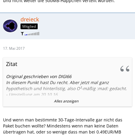
und nicht weiter die 500MB-Häppchen verteilt wurden.
dreieck
Mitglied
17. Mai 2017
Zitat
Original geschrieben von DIGI66
In diesem Punkt hast Du recht. Aber jetzt mal ganz
hypothetisch und hinterlistig, also O²-mäßig :mad: gedacht.
- Umstellung am 20.10.16
- 1. Verlängerung November (offene Forderung: 10€)
Alles anzeigen
- 2. Verlängerung Dezember (offene Forderung: 20€)
- 3. Verlängerung Januar 2017 (offene Forderung: 30€)
- Paketablauf Februar 2017 ohne Verängerung, da Guthaben
Und wenn man bestimmte 30-Tage-Intervalle gar nicht das
minus Forderung < 10€
Paket buchen wollte? Mindestens wenn man keine Daten
übertragen hat, oder so wenige dass man bei 0.49EUR/MB