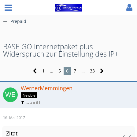
Prepaid
BASE GO Internetpaket plus
Widerspruch zur Einstellung des IP+
1
…
5
6
7
…
33
WernerMemmingen
Newbie
16. Mai 2017
Zitat