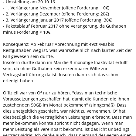
- Umstellung am 20.10.16
- 1. Verlängerung November (offene Forderung: 10€)
- 2. Verlängerung Dezember (offene Forderung: 20€)
- 3. Verlängerung Januar 2017 (offene Forderung: 30€)
- Paketablauf Februar 2017 ohne Verängerung, da Guthaben
minus Forderung < 10€
Konsequenz: Ab Februar Abrechnung mit 49ct./MB bis
Restguthaben weg ist, was wahrscheinlich nach kurzer Zeit der
Fall gewesen sein dürfte.
Insofern dürfte dann im Mai die 3-monatige Inaktivität erfüllt
sein, da ohne Guthaben kein erkennbarer Wille zur
Vertragsfortführung da ist. Insofern kann sich das schon
erledigt haben.
Offiziell war von O² nur zu hören, "dass man technische
Voraussetzungen geschaffen hat, damit die Kunden die ihnen
zustehenden 50GB im Monat bekommen" (sinngemäß). Dass
dies unetgeltlich geschieht, war nicht zu vernehmen. O² hat
diesbezüglich die vertraglichen Leistungen erbracht. Dass man
mehr bekommen konnte spricht nicht dagegen. Wenn man
mehr Leistung als vereinbart bekommt, ist das icht unbedingt
vertragswidrig. Ich denke auch, dass niemand deswegen einen