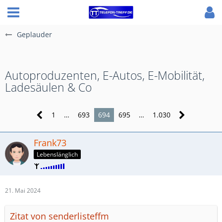
Geplauder
Autoproduzenten, E-Autos, E-Mobilität,
Ladesäulen & Co
1
…
693
694
695
…
1.030
Frank73
Lebenslänglich
21. Mai 2024
Zitat von senderlisteffm