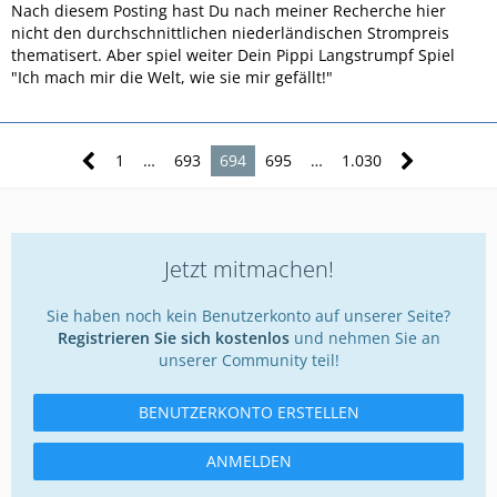
Nach diesem Posting hast Du nach meiner Recherche hier
Statista:
Anzahl der Ladepunkte für Elektrofahrzeuge in
nicht den durchschnittlichen niederländischen Strompreis
Europa nach Ländern im Jahr 2024
thematisert. Aber spiel weiter Dein Pippi Langstrumpf Spiel
firmenauto.de:
Ladekosten in Europa - Wo ist es am
"Ich mach mir die Welt, wie sie mir gefällt!"
teuersten für E-Autofahrer?
Und dann wundert man sich warum die Nachfrage nach E-
1
…
693
694
695
…
1.030
Autos in Deutschland so verhalten ist. Im ernst jetzt?
Jetzt mitmachen!
Sie haben noch kein Benutzerkonto auf unserer Seite?
Registrieren Sie sich kostenlos
und nehmen Sie an
unserer Community teil!
BENUTZERKONTO ERSTELLEN
ANMELDEN