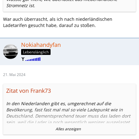
Stromnetz ist.
War auch überrascht, als ich nach niederländischen
Ladetarifen gesucht habe, darauf zu stoßen.
Nokiahandyfan
Lebenslänglich
21. Mai 2024
Zitat von Frank73
In den Niederlanden gibt es, umgerechnet auf die
Bevölkerung, fast fast mal mal so viele Ladepunkt wie in
Deutschland. Dementsprechend teuer muss das laden dort
sein, weil die Lader ja noch wesentlich weniger ausgelastet
sind wie hierzulande, und der Fixkostenanteil pro geladener
Alles anzeigen
kWh dementsprechend höher ist. Ich sag's mal so... NEIN!