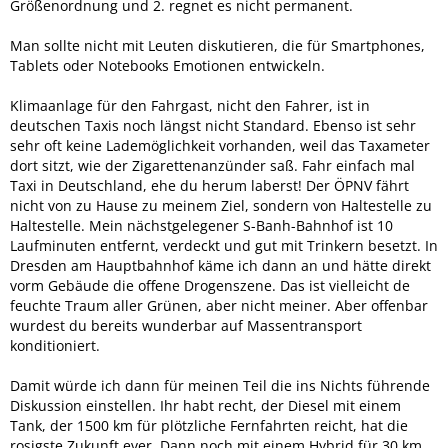
Größenordnung und 2. regnet es nicht permanent.
Man sollte nicht mit Leuten diskutieren, die für Smartphones,
Tablets oder Notebooks Emotionen entwickeln.
Klimaanlage für den Fahrgast, nicht den Fahrer, ist in
deutschen Taxis noch längst nicht Standard. Ebenso ist sehr
sehr oft keine Lademöglichkeit vorhanden, weil das Taxameter
dort sitzt, wie der Zigarettenanzünder saß. Fahr einfach mal
Taxi in Deutschland, ehe du herum laberst! Der ÖPNV fährt
nicht von zu Hause zu meinem Ziel, sondern von Haltestelle zu
Haltestelle. Mein nächstgelegener S-Banh-Bahnhof ist 10
Laufminuten entfernt, verdeckt und gut mit Trinkern besetzt. In
Dresden am Hauptbahnhof käme ich dann an und hätte direkt
vorm Gebäude die offene Drogenszene. Das ist vielleicht de
feuchte Traum aller Grünen, aber nicht meiner. Aber offenbar
wurdest du bereits wunderbar auf Massentransport
konditioniert.
Damit würde ich dann für meinen Teil die ins Nichts führende
Diskussion einstellen. Ihr habt recht, der Diesel mit einem
Tank, der 1500 km für plötzliche Fernfahrten reicht, hat die
rosigste Zukunft ever. Dann noch mit einem Hybrid für 30 km