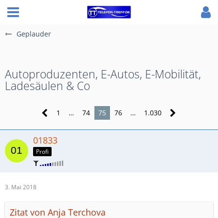
Geplauder
Autoproduzenten, E-Autos, E-Mobilität,
Ladesäulen & Co
1
…
74
75
76
…
1.030
01833
Profi
3. Mai 2018
Zitat von Anja Terchova