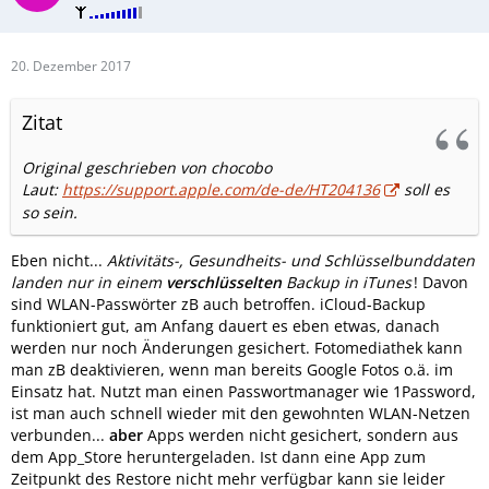
20. Dezember 2017
Zitat
Original geschrieben von chocobo
Laut:
https://support.apple.com/de-de/HT204136
soll es
so sein.
Eben nicht...
Aktivitäts-, Gesundheits- und Schlüsselbunddaten
landen nur in einem
verschlüsselten
Backup in iTunes
! Davon
sind WLAN-Passwörter zB auch betroffen. iCloud-Backup
funktioniert gut, am Anfang dauert es eben etwas, danach
werden nur noch Änderungen gesichert. Fotomediathek kann
man zB deaktivieren, wenn man bereits Google Fotos o.ä. im
Einsatz hat. Nutzt man einen Passwortmanager wie 1Password,
ist man auch schnell wieder mit den gewohnten WLAN-Netzen
verbunden...
aber
Apps werden nicht gesichert, sondern aus
dem App_Store heruntergeladen. Ist dann eine App zum
Zeitpunkt des Restore nicht mehr verfügbar kann sie leider