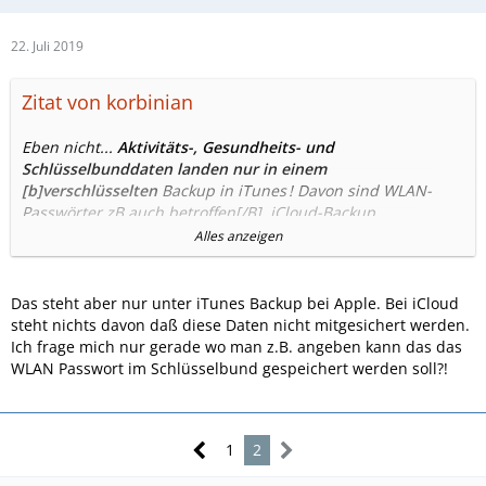
22. Juli 2019
Zitat von korbinian
Eben nicht...
Aktivitäts-, Gesundheits- und
Schlüsselbunddaten landen nur in einem
[b]verschlüsselten
Backup in iTunes
! Davon sind WLAN-
Passwörter zB auch betroffen[/B]. iCloud-Backup
funktioniert gut, am Anfang dauert es eben etwas, danach
Alles anzeigen
werden nur noch Änderungen gesichert. Fotomediathek
kann man zB deaktivieren, wenn man bereits Google Fotos
o.ä. im Einsatz hat. Nutzt man einen Passwortmanager wie
Das steht aber nur unter iTunes Backup bei Apple. Bei iCloud
1Password, ist man auch schnell wieder mit den gewohnten
steht nichts davon daß diese Daten nicht mitgesichert werden.
WLAN-Netzen verbunden...
aber
Apps werden nicht
Ich frage mich nur gerade wo man z.B. angeben kann das das
gesichert, sondern aus dem App_Store heruntergeladen. Ist
WLAN Passwort im Schlüsselbund gespeichert werden soll?!
dann eine App zum Zeitpunkt des Restore nicht mehr
verfügbar kann sie leider auch nicht mehr wiederhergestellt
werden, obwohl im iCloud-Backup vielleicht noch die App-
1
2
Daten gespeichert sind, aber ohne App bringt das dann
auch nichts...