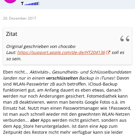
20. Dezember 2017
Zitat
Original geschrieben von chocobo
Laut:
https://support.apple.com/de-de/HT204136
soll es
so sein.
Eben nicht...
Aktivitäts-, Gesundheits- und Schlüsselbunddaten
landen nur in einem
verschlüsselten
Backup in iTunes
! Davon
sind WLAN-Passwörter zB auch betroffen. iCloud-Backup
funktioniert gut, am Anfang dauert es eben etwas, danach
werden nur noch Änderungen gesichert. Fotomediathek kann
man zB deaktivieren, wenn man bereits Google Fotos o.ä. im
Einsatz hat. Nutzt man einen Passwortmanager wie 1Password,
ist man auch schnell wieder mit den gewohnten WLAN-Netzen
verbunden...
aber
Apps werden nicht gesichert, sondern aus
dem App_Store heruntergeladen. Ist dann eine App zum
Zeitpunkt des Restore nicht mehr verfügbar kann sie leider