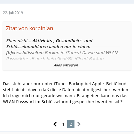
22. Juli 2019
Zitat von korbinian
Eben nicht...
Aktivitäts-, Gesundheits- und
Schlüsselbunddaten landen nur in einem
[b]verschlüsselten
Backup in iTunes
! Davon sind WLAN-
Passwörter zB auch betroffen[/B]. iCloud-Backup
funktioniert gut, am Anfang dauert es eben etwas, danach
Alles anzeigen
werden nur noch Änderungen gesichert. Fotomediathek
kann man zB deaktivieren, wenn man bereits Google Fotos
o.ä. im Einsatz hat. Nutzt man einen Passwortmanager wie
Das steht aber nur unter iTunes Backup bei Apple. Bei iCloud
1Password, ist man auch schnell wieder mit den gewohnten
steht nichts davon daß diese Daten nicht mitgesichert werden.
WLAN-Netzen verbunden...
aber
Apps werden nicht
Ich frage mich nur gerade wo man z.B. angeben kann das das
gesichert, sondern aus dem App_Store heruntergeladen. Ist
WLAN Passwort im Schlüsselbund gespeichert werden soll?!
dann eine App zum Zeitpunkt des Restore nicht mehr
verfügbar kann sie leider auch nicht mehr wiederhergestellt
werden, obwohl im iCloud-Backup vielleicht noch die App-
1
2
Daten gespeichert sind, aber ohne App bringt das dann
auch nichts...