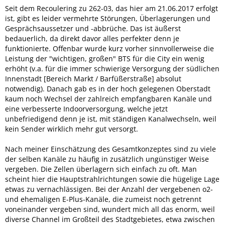
Seit dem Recoulering zu 262-03, das hier am 21.06.2017 erfolgt
ist, gibt es leider vermehrte Störungen, Überlagerungen und
Gesprächsaussetzer und -abbrüche. Das ist äußerst
bedauerlich, da direkt davor alles perfekter denn je
funktionierte. Offenbar wurde kurz vorher sinnvollerweise die
Leistung der "wichtigen, großen" BTS für die City ein wenig
erhöht (v.a. für die immer schwierige Versorgung der südlichen
Innenstadt [Bereich Markt / Barfüßerstraße] absolut
notwendig). Danach gab es in der hoch gelegenen Oberstadt
kaum noch Wechsel der zahlreich empfangbaren Kanäle und
eine verbesserte Indoorversorgung, welche jetzt
unbefriedigend denn je ist, mit ständigen Kanalwechseln, weil
kein Sender wirklich mehr gut versorgt.
Nach meiner Einschätzung des Gesamtkonzeptes sind zu viele
der selben Kanäle zu häufig in zusätzlich ungünstiger Weise
vergeben. Die Zellen überlagern sich einfach zu oft. Man
scheint hier die Hauptstrahlrichtungen sowie die hügelige Lage
etwas zu vernachlässigen. Bei der Anzahl der vergebenen o2-
und ehemaligen E-Plus-Kanäle, die zumeist noch getrennt
voneinander vergeben sind, wundert mich all das enorm, weil
diverse Channel im Großteil des Stadtgebietes, etwa zwischen