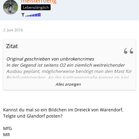
meisterroerig
Lebenslänglich
2. Juni 2016
Zitat
Original geschrieben von unbrokencrimes
In der Gegend ist seitens O2 ein ziemlich weitreichender
Ausbau geplant, möglicherweise benötigt man den Mast für
Richtfunktstrecken. An die Katthagenstraße kommt im Juni
LTE800.
Alles anzeigen
Hier ein Überblick (orange LTE800, rot 800/2600):
Kannst du mal so ein Bildchen im Dreieck von Warendorf,
Telgte und Glandorf posten?
MfG
MR