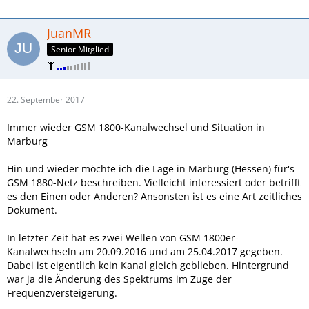
E-Plus-Ausbauplanung gibt es m.E. keine mehr, bzw. ist mir
die nicht zugänglich.
JuanMR
Senior Mitglied
22. September 2017
Immer wieder GSM 1800-Kanalwechsel und Situation in
Marburg
Hin und wieder möchte ich die Lage in Marburg (Hessen) für's
GSM 1880-Netz beschreiben. Vielleicht interessiert oder betrifft
es den Einen oder Anderen? Ansonsten ist es eine Art zeitliches
Dokument.
In letzter Zeit hat es zwei Wellen von GSM 1800er-
Kanalwechseln am 20.09.2016 und am 25.04.2017 gegeben.
Dabei ist eigentlich kein Kanal gleich geblieben. Hintergrund
war ja die Änderung des Spektrums im Zuge der
Frequenzversteigerung.