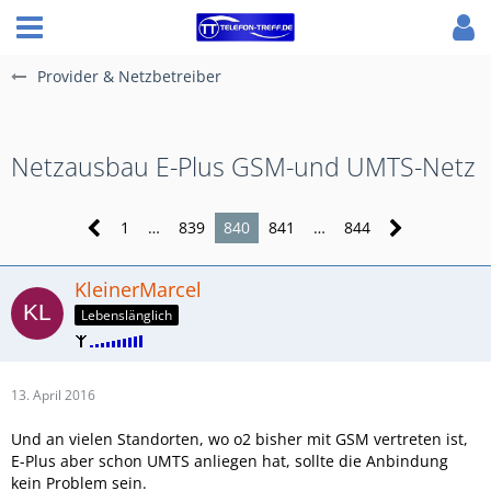
Provider & Netzbetreiber
Netzausbau E-Plus GSM-und UMTS-Netz
1
…
839
840
841
…
844
KleinerMarcel
Lebenslänglich
13. April 2016
Und an vielen Standorten, wo o2 bisher mit GSM vertreten ist,
E-Plus aber schon UMTS anliegen hat, sollte die Anbindung
kein Problem sein.