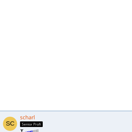
scharl
Senior Profi