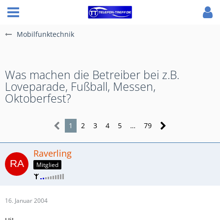
Mobilfunktechnik
Was machen die Betreiber bei z.B.
Loveparade, Fußball, Messen,
Oktoberfest?
1
2
3
4
5
…
79
Raverling
Mitglied
16. Januar 2004