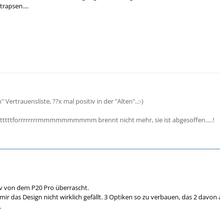
trapsen....
" Vertrauensliste, ??x mal positiv in der "Alten"..:-)
tttttttforrrrrrrrmmmmmmmmmm brennt nicht mehr, sie ist abgesoffen.....!
tiv von dem P20 Pro überrascht.
mir das Design nicht wirklich gefällt. 3 Optiken so zu verbauen, das 2 davo
.