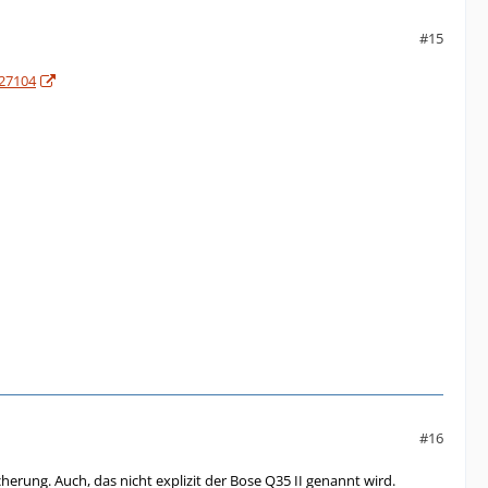
#15
127104
#16
erung. Auch, das nicht explizit der Bose Q35 II genannt wird.