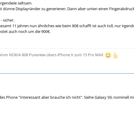
 irgendwie seltsam.
t dünne Displayränder zu generieren. Dann aber unten einen Fingerabdru
- sicher.
amt 11 Jahren nun ähnliches wie beim 808 schafft ist auch toll, nur irgendwi
tet auch noch um die 900€.
 - Vom NOKIA 808 Pureview übers iPhone X zum 15 Pro MAX
es Phone "Interessant aber brauche ich nicht". Siehe Galaxy S9, nominell mi