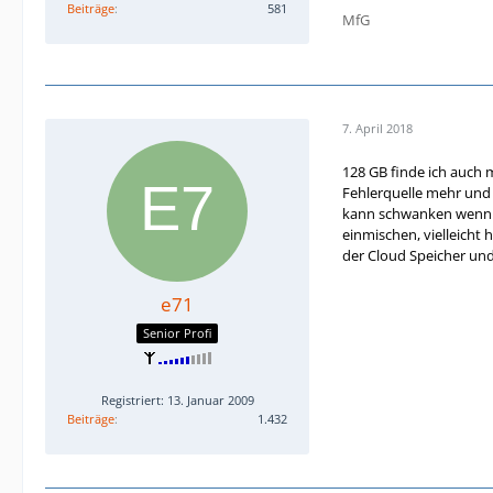
Beiträge
581
MfG
7. April 2018
128 GB finde ich auch m
Fehlerquelle mehr und 
kann schwanken wenn au
einmischen, vielleicht
der Cloud Speicher und
e71
Senior Profi
Registriert: 13. Januar 2009
Beiträge
1.432