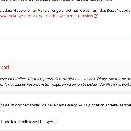
er, dass Huawei einen Volltreffer gelandet hat, ob es nun "das Beste" ist oder
www.theverge.com/2018/…708/huawei-p20-pro-review
karl
dieser Hersteller - für mich persönlich zumindest - zu viele Dinge, die mir ni
nn") hat dieses Fotomonster mageren internen Speicher, der NICHT erweitert
? Das ist doppelt soviel wie bei einem Galaxy S9. Es gibt auch andere Herste
n.
finde ich ziemlich weit her geholt.