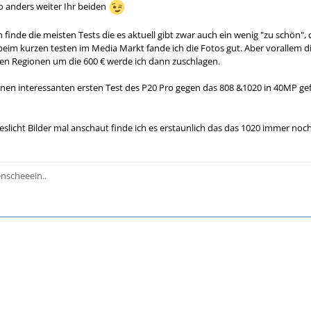
o anders weiter Ihr beiden
 finde die meisten Tests die es aktuell gibt zwar auch ein wenig "zu schön",
 beim kurzen testen im Media Markt fande ich die Fotos gut. Aber vorallem
 den Regionen um die 600 € werde ich dann zuschlagen.
inen interessanten ersten Test des P20 Pro gegen das 808 &1020 in 40MP g
slicht Bilder mal anschaut finde ich es erstaunlich das das 1020 immer noch
scheeein..