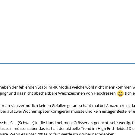
s neben der fehlenden Stabi im 4K Modus welche wohl nicht mehr kommen 
inging" und das nicht abschaltbare Weichzeichnen von Hackfressen
(Ich 
t man sich vermutlich keinen Gefallen getan, schaut mal bei Amazon rein, d
ber auf zwei Wochen später korrigieren musste und kein einziger Besteller e
z bei Salt (Schweiz) in die Hand nehmen. Grösser als gedacht, sehr wertig, to
Glas sein müssen, aber das ist halt der aktuelle Trend im High End - leider! Di
äre. Wenn es unter 700 Euro fällt werde ich drüber nachdenken.