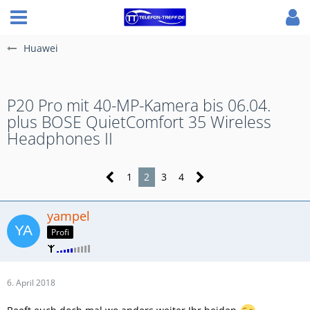
Huawei
P20 Pro mit 40-MP-Kamera bis 06.04.
plus BOSE QuietComfort 35 Wireless
Headphones II
1
2
3
4
yampel
Profi
6. April 2018