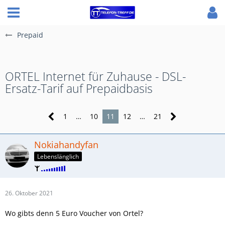
Prepaid
ORTEL Internet für Zuhause - DSL-
Ersatz-Tarif auf Prepaidbasis
1
…
10
11
12
…
21
Nokiahandyfan
Lebenslänglich
26. Oktober 2021
Wo gibts denn 5 Euro Voucher von Ortel?