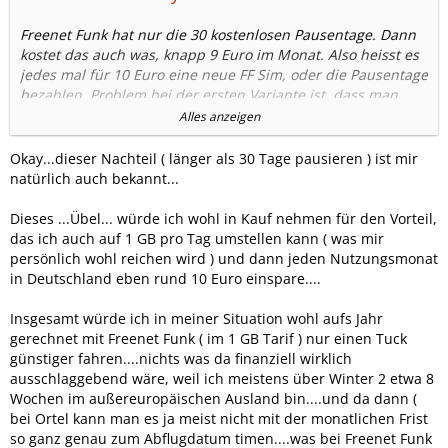
Freenet Funk hat nur die 30 kostenlosen Pausentage. Dann
kostet das auch was, knapp 9 Euro im Monat. Also heisst es
jedes mal für 10 Euro eine neue FF Sim, oder die Pausentage
bezahlen. Problem bei der ersten Variante ist, dass man
zwei, bei einem WE dazwischen auch mal fünf, Tage wartet
Alles anzeigen
bis die Sim da ist. Ortel kann man, wie auch das internet-to-
go-Pendant von o2 direkt, zuhause haben und wäre eben im
Okay...dieser Nachteil ( länger als 30 Tage pausieren ) ist mir
Fall der Fälle (Internetausfall, spontaner Urlaub ect) ohne
natürlich auch bekannt...
Wartezeit gerüstet. Natürlich kann man die Tage bis zum
Eintreffen der FF Sim mit Optionen auf seinen Sim-Karten
Dieses ...Übel... würde ich wohl in Kauf nehmen für den Vorteil,
überbrücken.
das ich auch auf 1 GB pro Tag umstellen kann ( was mir
Aber man darf seinen Horizont nicht nur auf dieses Forum
persönlich wohl reichen wird ) und dann jeden Nutzungsmonat
oder so beschränken, sondern der überwiegende Teil der
in Deutschland eben rund 10 Euro einspare....
Mobilfunknutzer hat schon keine Lust mit mehr als zwei
Sim-Karten zu hantieren.
Insgesamt würde ich in meiner Situation wohl aufs Jahr
gerechnet mit Freenet Funk ( im 1 GB Tarif ) nur einen Tuck
Man kann ja immer wieder lesen, dass es sogar noch
günstiger fahren....nichts was da finanziell wirklich
Mobilfunknutzer gibt, die in 20 Jahre alten Tarifen sind.
ausschlaggebend wäre, weil ich meistens über Winter 2 etwa 8
Wochen im außereuropäischen Ausland bin....und da dann (
Ein weiterer Punkt gegen FF sind bei manchen Personen die
bei Ortel kann man es ja meist nicht mit der monatlichen Frist
Ablehnung von Paypal.
so ganz genau zum Abflugdatum timen....was bei Freenet Funk