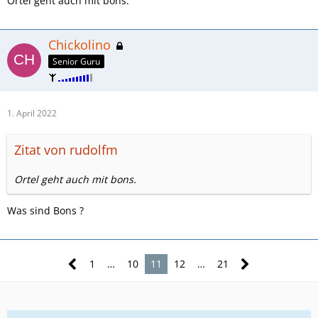
Ortel geht auch mit bons.
Chickolino
Senior Guru
1. April 2022
Zitat von rudolfm
Ortel geht auch mit bons.
Was sind Bons ?
1
…
10
11
12
…
21