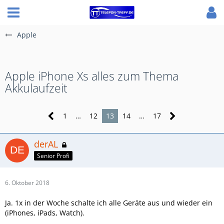
Apple
Apple iPhone Xs alles zum Thema
Akkulaufzeit
1
…
12
13
14
…
17
derAL
Senior Profi
6. Oktober 2018
Ja. 1x in der Woche schalte ich alle Geräte aus und wieder ein
(iPhones, iPads, Watch).