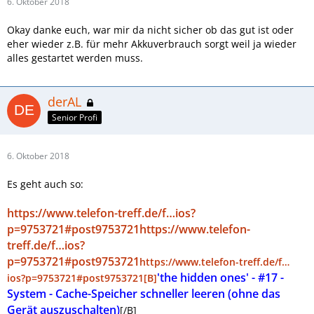
6. Oktober 2018
Okay danke euch, war mir da nicht sicher ob das gut ist oder
eher wieder z.B. für mehr Akkuverbrauch sorgt weil ja wieder
alles gestartet werden muss.
derAL
Senior Profi
6. Oktober 2018
Es geht auch so:
https://www.telefon-treff.de/f…ios?
p=9753721#post9753721
https://www.telefon-
treff.de/f…ios?
p=9753721#post9753721
https://www.telefon-treff.de/f…
'the hidden ones' - #17 -
ios?p=9753721#post9753721
[B]
System - Cache-Speicher schneller leeren (ohne das
Gerät auszuschalten)
[/B]