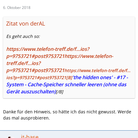
6. Oktober 2018
Zitat von derAL
Es geht auch so:
https://www.telefon-treff.de/f…ios?
p=9753721#post9753721
https://www.telefon-
treff.de/f…ios?
p=9753721#post9753721
https://www.telefon-treff.de/f…
'the hidden ones' - #17 -
ios?p=9753721#post9753721
[B]
System - Cache-Speicher schneller leeren (ohne das
Gerät auszuschalten)
[/B]
Danke für den Hinweis, so hätte ich das nicht gewusst. Werde
das mal ausprobieren.
it-hase