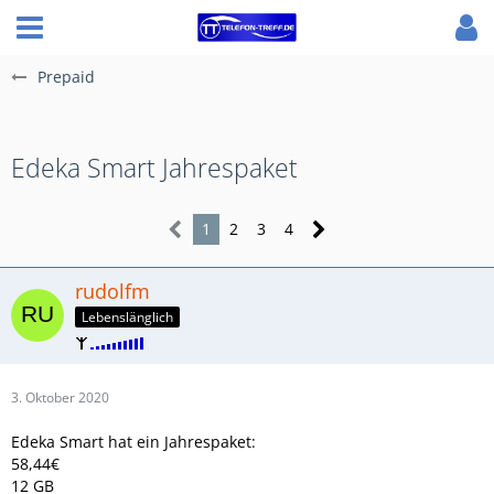
Prepaid
Edeka Smart Jahrespaket
1
2
3
4
rudolfm
Lebenslänglich
3. Oktober 2020
Edeka Smart hat ein Jahrespaket:
58,44€
12 GB