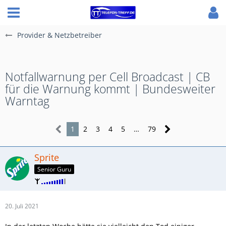
Provider & Netzbetreiber
Notfallwarnung per Cell Broadcast | CB
für die Warnung kommt | Bundesweiter
Warntag
1
2
3
4
5
…
79
Sprite
Senior Guru
20. Juli 2021