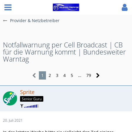
Provider & Netzbetreiber
Notfallwarnung per Cell Broadcast | CB
für die Warnung kommt | Bundesweiter
Warntag
1
2
3
4
5
…
79
Sprite
Senior Guru
20. Juli 2021