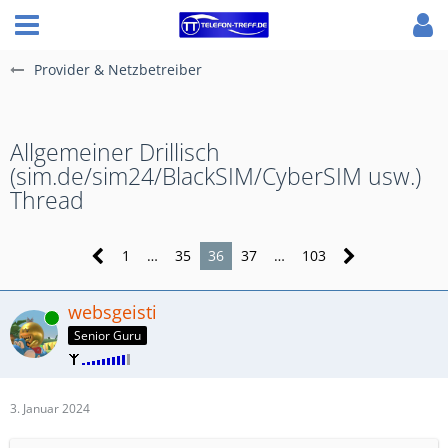
Provider & Netzbetreiber
Allgemeiner Drillisch
(sim.de/sim24/BlackSIM/CyberSIM usw.)
Thread
1
…
35
36
37
…
103
websgeisti
Online
Senior Guru
3. Januar 2024