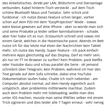
des Arbeitstisches, direkt per LAN, Bildschirm und Steroanlage
verbunden, Kabel hinterm Tisch versteckt - auf dem Tisch
schöne Bluetooth Maus und Tastatur. Sehr schick und
funktional - ich nutze dieses Feature schon länger, vorher
schon auf dem P20 mit dem "EasyProjection" Mode - sowas
wäre klasse gewesen auf dme iPhone - aber so würde man sich
und seine Produkte ja leider selber kannibalisieren - schade,
aber hier habe ich es nun. Erstaunlich schnell und sowas mit
einem Gerät, welches in die Hosentasche passt. Abends im Bett
nutze ich für das letzte mal elsen der Nachrichten kein Tablet
mehr, ich nutze das Handy. Super Feature - ich pack einfach
mehrere Apps gleichzeitig auf das Display. Darf es mehr sein,
als nur im TT im Browser zu surfen? Kein Problem, pack Netflix
oder Youtube dazu und schau parallel die Serie - oh jemand
schreibnt über Telegram, kein Problem, während ich hier den
Text gerade auf dem Sofa schreibe, dabei eine YouTube
Dokumentation laufen habe, Chatte ich noch nebenbei - am
Computer absolut normal, auf dem Handy eigentlich auch
untyptisch, aber problemlos mittlerweile machbar. Zudem
auch kein Problem mehr mit Sideloading, wollte man dies
unter iOS machen, musste man seine IPAFiles selber mit einem
Trick signieren und dies leider alle 7 Tagen erneut - sehr nervig