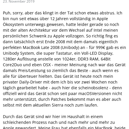
23. November 2019
Puh, sorry, aber das klingt in der Tat schon etwas abstrus. Ich
bin nun seit etwas über 12 Jahren vollständig in Apple
Ökosystem unterwegs gewesen, hatte leider gerade so noch
mit der alten Architektur vor dem Wechsel auf Intel meinen
persönlichen Schwenk zu Apple vollzogen. So richtig fing es
dann tatsächlich erst Ende 2008 mit dem damals eigentlich
perfekten MacBook Late 2008 (Unibody) an - für 999€ gab es ein
Unibody System, die super Tastatur, ein Voll-LED Display,
1280er Auflösung anstelle von 1024er, DDR3 RAM, 64Bit
Core2Duo und eben OSX - meiner Meinung nach war das Gerät
damals Preis/Leistung so ziemlich das Beste - auch wenn es
alle für überteuer hielten. Das Gerät ist heute noch mein
privater Daily-Driver mit dem ich bis vor zwei Wochen noch
täglich gearbeitet habe - auch hier die scheinobsolenz - denn
offiziell wird das Gerät schon seit paar macOSVersionen nicht
mehr unterstützt, durch Patches bekommt man es aber auch
selbst mit dem aktuellen Sierra noch zum laufen.
Durch das Gerät sind wir hier im Haushalt in einem
schleichenden Prozess nach und nach mehr und mehr zu
Apple gewandert. Meine Frau hat ebenfalls ein MacBook, beide