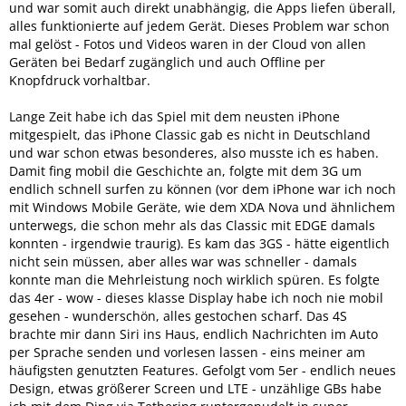
und war somit auch direkt unabhängig, die Apps liefen überall,
alles funktionierte auf jedem Gerät. Dieses Problem war schon
mal gelöst - Fotos und Videos waren in der Cloud von allen
Geräten bei Bedarf zugänglich und auch Offline per
Knopfdruck vorhaltbar.
Lange Zeit habe ich das Spiel mit dem neusten iPhone
mitgespielt, das iPhone Classic gab es nicht in Deutschland
und war schon etwas besonderes, also musste ich es haben.
Damit fing mobil die Geschichte an, folgte mit dem 3G um
endlich schnell surfen zu können (vor dem iPhone war ich noch
mit Windows Mobile Geräte, wie dem XDA Nova und ähnlichem
unterwegs, die schon mehr als das Classic mit EDGE damals
konnten - irgendwie traurig). Es kam das 3GS - hätte eigentlich
nicht sein müssen, aber alles war was schneller - damals
konnte man die Mehrleistung noch wirklich spüren. Es folgte
das 4er - wow - dieses klasse Display habe ich noch nie mobil
gesehen - wunderschön, alles gestochen scharf. Das 4S
brachte mir dann Siri ins Haus, endlich Nachrichten im Auto
per Sprache senden und vorlesen lassen - eins meiner am
häufigsten genutzten Features. Gefolgt vom 5er - endlich neues
Design, etwas größerer Screen und LTE - unzählige GBs habe