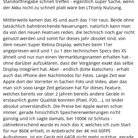
Standortfreigabe schnell treffen - eigentlich super Sache, wenn
der Akku nicht zu schnell platt wäre bei LTEonly Nutzung.
Mittlerweile kamen das XS und auch das 11er raus. Beide ohne
tatsächlich bahnbrechende Neuerungen, natürlich kann man
da von den neuen Featrues reden, die technisch noch gar nicht
genutzt werden und somit für dieses Jahr obsolet sind, von
dem neuen Super Retina Display, welches beim 11er
angepriesen wird und 1 zu 1 den technischen Specs des XS
ähnelt und nur nun einen Vermarktungsnamen erhalten hat -
ohne darüber aufzuklären, dass der Vorgänger exakt das selbe
Display integriert hat. Aber - endlich (bitte klatschen) - erhält
auch das iPhone den Nachtmodos für Fotos. Lange Zeit war
Apple dort der Vorreiter in Sachen Foto und Video, aber das
man sich sooo lange Zeit gelassen hat für dieses Feature,
welches bereits vor über 2 Jahren bereits andere Geräte in
erstaunlich guter Qualität konnten (Pixel, P20,...), ist leider
absolut unverständlich. Die Preise bei Apple waren schon
immer, gerade hinsichtlich Speichererweiterungen nicht
günstig und ich sagte damals, bei 1000€ ist Schluss -
zähneknirschend wurde es noch das X, welches ich zum Start
für nur 860€ erhielt, in Anbetracht der 4K mit 60FPS
Aufnahmen, ist ein Gerät mit 64GB nicht mehr nutzbar, gerade