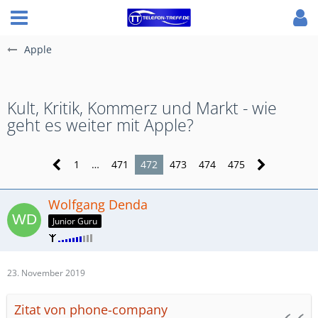
Apple
Kult, Kritik, Kommerz und Markt - wie
geht es weiter mit Apple?
1
…
471
472
473
474
475
Wolfgang Denda
Junior Guru
23. November 2019
Zitat von phone-company