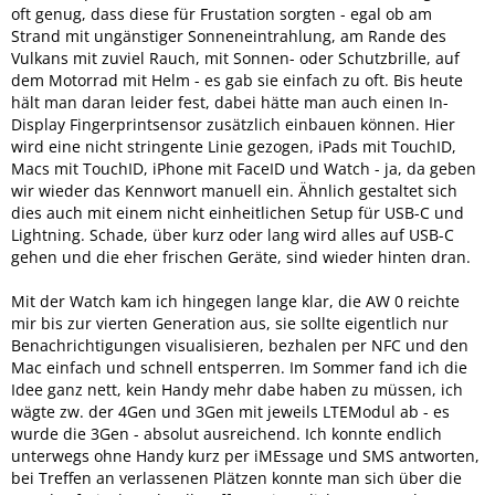
oft genug, dass diese für Frustation sorgten - egal ob am
Strand mit ungänstiger Sonneneintrahlung, am Rande des
Vulkans mit zuviel Rauch, mit Sonnen- oder Schutzbrille, auf
dem Motorrad mit Helm - es gab sie einfach zu oft. Bis heute
hält man daran leider fest, dabei hätte man auch einen In-
Display Fingerprintsensor zusätzlich einbauen können. Hier
wird eine nicht stringente Linie gezogen, iPads mit TouchID,
Macs mit TouchID, iPhone mit FaceID und Watch - ja, da geben
wir wieder das Kennwort manuell ein. Ähnlich gestaltet sich
dies auch mit einem nicht einheitlichen Setup für USB-C und
Lightning. Schade, über kurz oder lang wird alles auf USB-C
gehen und die eher frischen Geräte, sind wieder hinten dran.
Mit der Watch kam ich hingegen lange klar, die AW 0 reichte
mir bis zur vierten Generation aus, sie sollte eigentlich nur
Benachrichtigungen visualisieren, bezhalen per NFC und den
Mac einfach und schnell entsperren. Im Sommer fand ich die
Idee ganz nett, kein Handy mehr dabe haben zu müssen, ich
wägte zw. der 4Gen und 3Gen mit jeweils LTEModul ab - es
wurde die 3Gen - absolut ausreichend. Ich konnte endlich
unterwegs ohne Handy kurz per iMEssage und SMS antworten,
bei Treffen an verlassenen Plätzen konnte man sich über die