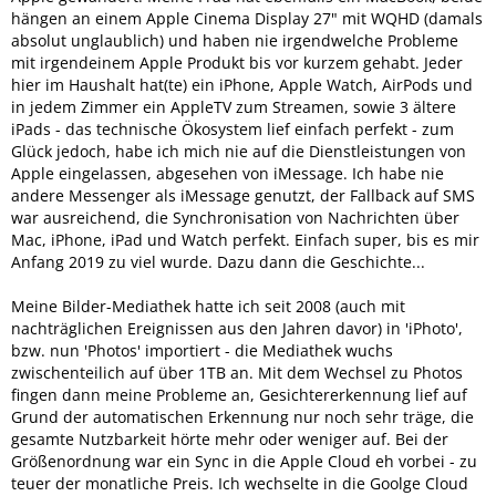
hängen an einem Apple Cinema Display 27" mit WQHD (damals
absolut unglaublich) und haben nie irgendwelche Probleme
mit irgendeinem Apple Produkt bis vor kurzem gehabt. Jeder
hier im Haushalt hat(te) ein iPhone, Apple Watch, AirPods und
in jedem Zimmer ein AppleTV zum Streamen, sowie 3 ältere
iPads - das technische Ökosystem lief einfach perfekt - zum
Glück jedoch, habe ich mich nie auf die Dienstleistungen von
Apple eingelassen, abgesehen von iMessage. Ich habe nie
andere Messenger als iMessage genutzt, der Fallback auf SMS
war ausreichend, die Synchronisation von Nachrichten über
Mac, iPhone, iPad und Watch perfekt. Einfach super, bis es mir
Anfang 2019 zu viel wurde. Dazu dann die Geschichte...
Meine Bilder-Mediathek hatte ich seit 2008 (auch mit
nachträglichen Ereignissen aus den Jahren davor) in 'iPhoto',
bzw. nun 'Photos' importiert - die Mediathek wuchs
zwischenteilich auf über 1TB an. Mit dem Wechsel zu Photos
fingen dann meine Probleme an, Gesichtererkennung lief auf
Grund der automatischen Erkennung nur noch sehr träge, die
gesamte Nutzbarkeit hörte mehr oder weniger auf. Bei der
Größenordnung war ein Sync in die Apple Cloud eh vorbei - zu
teuer der monatliche Preis. Ich wechselte in die Goolge Cloud