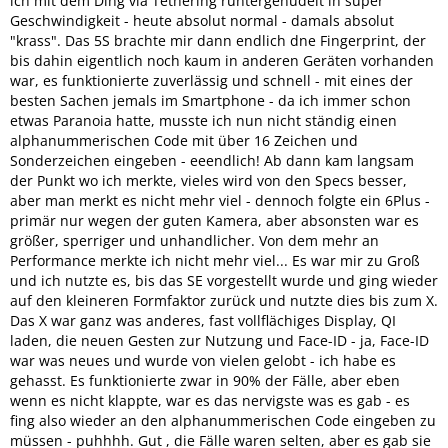
ich mit dem Ding via Tethering runtergenudelt in super
Geschwindigkeit - heute absolut normal - damals absolut
"krass". Das 5S brachte mir dann endlich dne Fingerprint, der
bis dahin eigentlich noch kaum in anderen Geräten vorhanden
war, es funktionierte zuverlässig und schnell - mit eines der
besten Sachen jemals im Smartphone - da ich immer schon
etwas Paranoia hatte, musste ich nun nicht ständig einen
alphanummerischen Code mit über 16 Zeichen und
Sonderzeichen eingeben - eeendlich! Ab dann kam langsam
der Punkt wo ich merkte, vieles wird von den Specs besser,
aber man merkt es nicht mehr viel - dennoch folgte ein 6Plus -
primär nur wegen der guten Kamera, aber absonsten war es
größer, sperriger und unhandlicher. Von dem mehr an
Performance merkte ich nicht mehr viel... Es war mir zu Groß
und ich nutzte es, bis das SE vorgestellt wurde und ging wieder
auf den kleineren Formfaktor zurück und nutzte dies bis zum X.
Das X war ganz was anderes, fast vollflächiges Display, QI
laden, die neuen Gesten zur Nutzung und Face-ID - ja, Face-ID
war was neues und wurde von vielen gelobt - ich habe es
gehasst. Es funktionierte zwar in 90% der Fälle, aber eben
wenn es nicht klappte, war es das nervigste was es gab - es
fing also wieder an den alphanummerischen Code eingeben zu
müssen - puhhhh. Gut , die Fälle waren selten, aber es gab sie