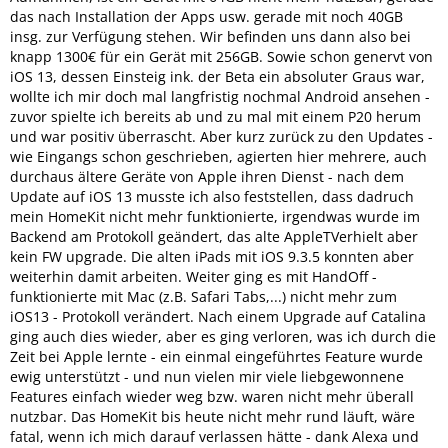
das nach Installation der Apps usw. gerade mit noch 40GB
insg. zur Verfügung stehen. Wir befinden uns dann also bei
knapp 1300€ für ein Gerät mit 256GB. Sowie schon genervt von
iOS 13, dessen Einsteig ink. der Beta ein absoluter Graus war,
wollte ich mir doch mal langfristig nochmal Android ansehen -
zuvor spielte ich bereits ab und zu mal mit einem P20 herum
und war positiv überrascht. Aber kurz zurück zu den Updates -
wie Eingangs schon geschrieben, agierten hier mehrere, auch
durchaus ältere Geräte von Apple ihren Dienst - nach dem
Update auf iOS 13 musste ich also feststellen, dass dadruch
mein HomeKit nicht mehr funktionierte, irgendwas wurde im
Backend am Protokoll geändert, das alte AppleTVerhielt aber
kein FW upgrade. Die alten iPads mit iOS 9.3.5 konnten aber
weiterhin damit arbeiten. Weiter ging es mit HandOff -
funktionierte mit Mac (z.B. Safari Tabs,...) nicht mehr zum
iOS13 - Protokoll verändert. Nach einem Upgrade auf Catalina
ging auch dies wieder, aber es ging verloren, was ich durch die
Zeit bei Apple lernte - ein einmal eingeführtes Feature wurde
ewig unterstützt - und nun vielen mir viele liebgewonnene
Features einfach wieder weg bzw. waren nicht mehr überall
nutzbar. Das HomeKit bis heute nicht mehr rund läuft, wäre
fatal, wenn ich mich darauf verlassen hätte - dank Alexa und