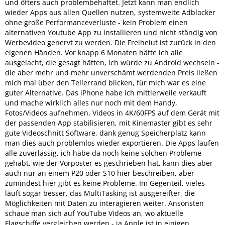
und öfters auch problembehaftet. Jetzt kann man endlich
wieder Apps aus allen Quellen nutzen, systemweite Adblocker
ohne große Performanceverluste - kein Problem einen
alternativen Youtube App zu installieren und nicht ständig von
Werbevideo genervt zu werden. Die Freiheiut ist zurück in den
eigenen Händen. Vor knapp 6 Monaten hätte ich alle
ausgelacht, die gesagt hätten, ich würde zu Android wechseln -
die aber mehr und mehr unverschämt werdenden Preis ließen
mich mal über den Tellerrand blicken, für mich war es eine
guter Alternative. Das iPhone habe ich mittlerweile verkauft
und mache wirklich alles nur noch mit dem Handy,
Fotos/Videos aufnehmen, Videos in 4K/60FPS auf dem Gerät mit
der passenden App stabilisieren, mit Kinemaster gibt es sehr
gute Videoschnitt Software, dank genug Speicherplatz kann
man dies auch problemlos wieder exportieren. Die Apps laufen
alle zuverlässig, ich habe da noch keine solchen Probleme
gehabt, wie der Vorposter es geschrieben hat, kann dies aber
auch nur an einem P20 oder S10 hier beschreiben, aber
zumindest hier gibt es keine Probleme. Im Gegenteil, vieles
läuft sogar besser, das MultiTasking ist ausgereifter, die
Möglichkeiten mit Daten zu interagieren weiter. Ansonsten
schaue man sich auf YouTube Videos an, wo aktuelle
Flagschiffe vergleichen werden - ja Apple ist in einigen