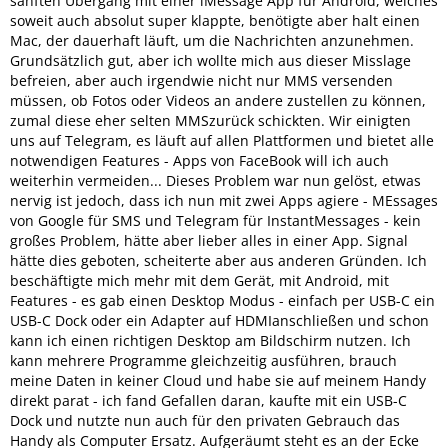
sanften Übergang mit einer iMessage App für Android, welches
soweit auch absolut super klappte, benötigte aber halt einen
Mac, der dauerhaft läuft, um die Nachrichten anzunehmen.
Grundsätzlich gut, aber ich wollte mich aus dieser Misslage
befreien, aber auch irgendwie nicht nur MMS versenden
müssen, ob Fotos oder Videos an andere zustellen zu können,
zumal diese eher selten MMSzurück schickten. Wir einigten
uns auf Telegram, es läuft auf allen Plattformen und bietet alle
notwendigen Features - Apps von FaceBook will ich auch
weiterhin vermeiden... Dieses Problem war nun gelöst, etwas
nervig ist jedoch, dass ich nun mit zwei Apps agiere - MEssages
von Google für SMS und Telegram für InstantMessages - kein
großes Problem, hätte aber lieber alles in einer App. Signal
hätte dies geboten, scheiterte aber aus anderen Gründen. Ich
beschäftigte mich mehr mit dem Gerät, mit Android, mit
Features - es gab einen Desktop Modus - einfach per USB-C ein
USB-C Dock oder ein Adapter auf HDMIanschließen und schon
kann ich einen richtigen Desktop am Bildschirm nutzen. Ich
kann mehrere Programme gleichzeitig ausführen, brauch
meine Daten in keiner Cloud und habe sie auf meinem Handy
direkt parat - ich fand Gefallen daran, kaufte mit ein USB-C
Dock und nutzte nun auch für den privaten Gebrauch das
Handy als Computer Ersatz. Aufgeräumt steht es an der Ecke