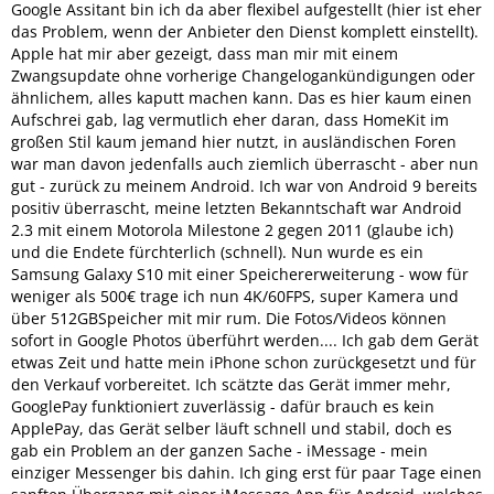
Google Assitant bin ich da aber flexibel aufgestellt (hier ist eher
das Problem, wenn der Anbieter den Dienst komplett einstellt).
Apple hat mir aber gezeigt, dass man mir mit einem
Zwangsupdate ohne vorherige Changelogankündigungen oder
ähnlichem, alles kaputt machen kann. Das es hier kaum einen
Aufschrei gab, lag vermutlich eher daran, dass HomeKit im
großen Stil kaum jemand hier nutzt, in ausländischen Foren
war man davon jedenfalls auch ziemlich überrascht - aber nun
gut - zurück zu meinem Android. Ich war von Android 9 bereits
positiv überrascht, meine letzten Bekanntschaft war Android
2.3 mit einem Motorola Milestone 2 gegen 2011 (glaube ich)
und die Endete fürchterlich (schnell). Nun wurde es ein
Samsung Galaxy S10 mit einer Speichererweiterung - wow für
weniger als 500€ trage ich nun 4K/60FPS, super Kamera und
über 512GBSpeicher mit mir rum. Die Fotos/Videos können
sofort in Google Photos überführt werden.... Ich gab dem Gerät
etwas Zeit und hatte mein iPhone schon zurückgesetzt und für
den Verkauf vorbereitet. Ich scätzte das Gerät immer mehr,
GooglePay funktioniert zuverlässig - dafür brauch es kein
ApplePay, das Gerät selber läuft schnell und stabil, doch es
gab ein Problem an der ganzen Sache - iMessage - mein
einziger Messenger bis dahin. Ich ging erst für paar Tage einen