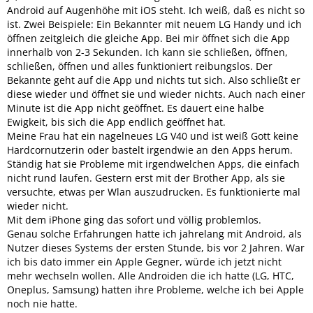
Android auf Augenhöhe mit iOS steht. Ich weiß, daß es nicht so
ist. Zwei Beispiele: Ein Bekannter mit neuem LG Handy und ich
öffnen zeitgleich die gleiche App. Bei mir öffnet sich die App
innerhalb von 2-3 Sekunden. Ich kann sie schließen, öffnen,
schließen, öffnen und alles funktioniert reibungslos. Der
Bekannte geht auf die App und nichts tut sich. Also schließt er
diese wieder und öffnet sie und wieder nichts. Auch nach einer
Minute ist die App nicht geöffnet. Es dauert eine halbe
Ewigkeit, bis sich die App endlich geöffnet hat.
Meine Frau hat ein nagelneues LG V40 und ist weiß Gott keine
Hardcornutzerin oder bastelt irgendwie an den Apps herum.
Ständig hat sie Probleme mit irgendwelchen Apps, die einfach
nicht rund laufen. Gestern erst mit der Brother App, als sie
versuchte, etwas per Wlan auszudrucken. Es funktionierte mal
wieder nicht.
Mit dem iPhone ging das sofort und völlig problemlos.
Genau solche Erfahrungen hatte ich jahrelang mit Android, als
Nutzer dieses Systems der ersten Stunde, bis vor 2 Jahren. War
ich bis dato immer ein Apple Gegner, würde ich jetzt nicht
mehr wechseln wollen. Alle Androiden die ich hatte (LG, HTC,
Oneplus, Samsung) hatten ihre Probleme, welche ich bei Apple
noch nie hatte.