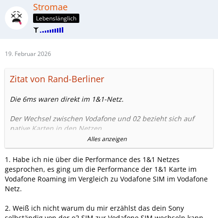
Stromae
Lebenslänglich
19. Februar 2026
Zitat von Rand-Berliner
Die 6ms waren direkt im 1&1-Netz.
Der Wechsel zwischen Vodafone und 02 bezieht sich auf
native Karten in den Netzen.
Alles anzeigen
Ich wäre Dir dankbar, wenn Du nicht grundsätzlich alles
bezweifeln würdest. Messungen beziehen sich auf die App
1. Habe ich nie über die Performance des 1&1 Netzes
"Net Analyzer" ohne gleichzeitigen Up- oder Download.
gesprochen, es ging um die Performance der 1&1 Karte im
Vodafone Roaming im Vergleich zu Vodafone SIM im Vodafone
Vielleicht kennst Du die Funktion vom Sony Xperia nicht. Das
Netz.
kann zwischen 2 Sims wechseln, abhängig von der
Performance der Netze.
2. Weiß ich nicht warum du mir erzählst das dein Sony
selbständig von der o2 SIM zur Vodafone SIM wechseln kann.