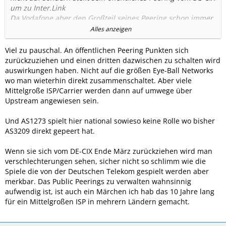
um zu Inter.Link
Da Vodafone aber den Großteil seines Peering schon immer
privat durchführt betrifft das nur einen Bruchteil der
Alles anzeigen
Verbindung überhaupt.
Der Vorteil ist das sich Vodafone nicht mehr selbst um die
Viel zu pauschal. An öffentlichen Peering Punkten sich
Kapazität des öffentlichen Peering kümmern muss sondern
zurückzuziehen und einen dritten dazwischen zu schalten wird
das passiert in Zukunft automatisch durch Inter.Link,
auswirkungen haben. Nicht auf die größen Eye-Ball Networks
außerdem ist eine höhere Resilienz und geringere Latenz zu
wo man wieterhin direkt zusammenschaltet. Aber viele
erwarten.
Mittelgroße ISP/Carrier werden dann auf umwege über
Upstream angewiesen sein.
Der Nachteil, Provider die kein privates diekt Peering mit
Vodafone oder ein Peering mit inter.link möchten müssen in
Und AS1273 spielt hier national sowieso keine Rolle wo bisher
Zukunft den Traffic ins Vodafone Netz bezahlen.
AS3209 direkt gepeert hat.
Wenn sie sich vom DE-CIX Ende März zurückziehen wird man
Als Kunde merkt man davon nichts, Vodafone hat auch
verschlechterungen sehen, sicher nicht so schlimm wie die
weiterhin eines der besten Peering aller Deutschen
Spiele die von der Deutschen Telekom gespielt werden aber
Netzbetreiber gerade auch weil man nicht nur den AS 3209
merkbar. Das Public Peerings zu verwalten wahnsinnig
nutzten kann sondern auch den Globalen AS 1273 der
aufwendig ist, ist auch ein Märchen ich hab das 10 Jahre lang
Konzernmutter, welcher auf der ganzen Welt
für ein Mittelgroßen ISP in mehrern Ländern gemacht.
Zugangspunkte hat.