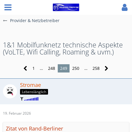
Provider & Netzbetreiber
1&1 Mobilfunknetz technische Aspekte
(VoLTE, Wifi Calling, Roaming & uvm.)
1
…
248
249
250
…
258
Stromae
Lebenslänglich
19. Februar 2026
Zitat von Rand-Berliner