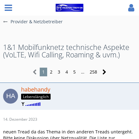
Provider & Netzbetreiber
1&1 Mobilfunknetz technische Aspekte
(VoLTE, Wifi Calling, Roaming & uvm.)
1
2
3
4
5
…
258
habehandy
Lebenslänglich
14. Dezember 2023
neuen Tread da das Thema in den anderen Treads untergeht.
Bitte keine Diskussion über Netzqualität. Die Liste zur